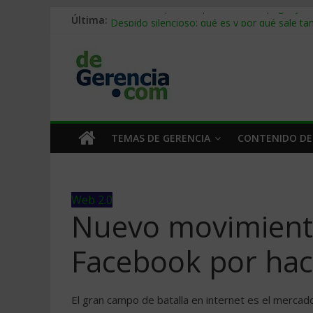
Última:
Stablecoins para empresas: cómo pagar y c
Despido silencioso: qué es y por qué sale ta
IA en selección de personal: cómo auditarla
Trabajo forzoso en la cadena de suministro:
Mercado hispano de EE. UU.: cómo segmenta
TEMAS DE GERENCIA
CONTENIDO DE
Web 2.0
Nuevo movimiento
Facebook por hac
El gran campo de batalla en internet es el mercad