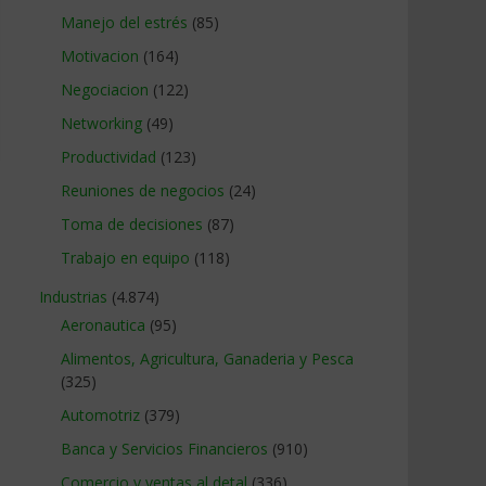
Manejo del estrés
(85)
Motivacion
(164)
Negociacion
(122)
Networking
(49)
Productividad
(123)
Reuniones de negocios
(24)
Toma de decisiones
(87)
Trabajo en equipo
(118)
Industrias
(4.874)
Aeronautica
(95)
Alimentos, Agricultura, Ganaderia y Pesca
(325)
Automotriz
(379)
Banca y Servicios Financieros
(910)
Comercio y ventas al detal
(336)