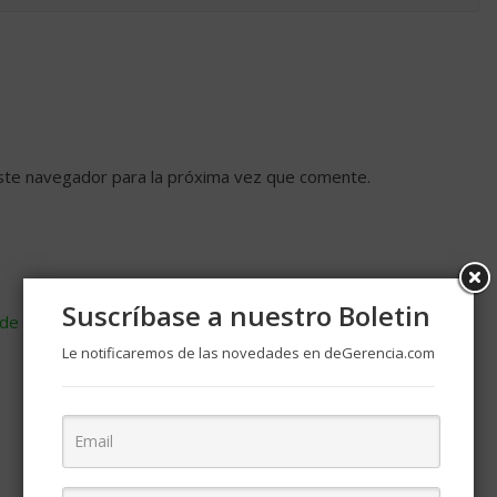
ste navegador para la próxima vez que comente.
Suscríbase a nuestro Boletin
de cómo se procesan los datos de tus comentarios
.
Le notificaremos de las novedades en deGerencia.com