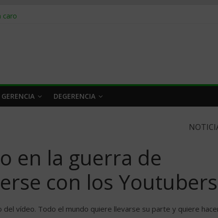
obrar en 2026
n caro
 a tiempo
 qué hacer
rlo y venderle
 GERENCIA
DEGERENCIA
NOTICI
 en la guerra de
erse con los Youtubers
o del vídeo. Todo el mundo quiere llevarse su parte y quiere hace