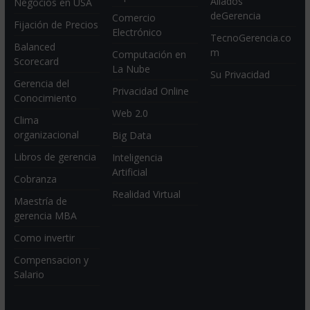
Aliados
Negocios en USA
deGerencia
Comercio
Fijación de Precios
Electrónico
TecnoGerencia.co
Balanced
m
Computación en
Scorecard
La Nube
Su Privacidad
Gerencia del
Privacidad Online
Conocimiento
Web 2.0
Clima
organizacional
Big Data
Libros de gerencia
Inteligencia
Artificial
Cobranza
Realidad Virtual
Maestría de
gerencia MBA
Como invertir
Compensacion y
Salario