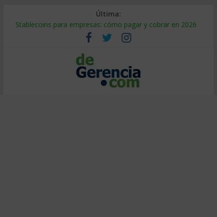
Última:
Stablecoins para empresas: cómo pagar y cobrar en 2026
Despido silencioso: qué es y por qué sale tan caro
IA en selección de personal: cómo auditarla a tiempo
Trabajo forzoso en la cadena de suministro: qué hacer
Mercado hispano de EE. UU.: cómo segmentarlo y venderle