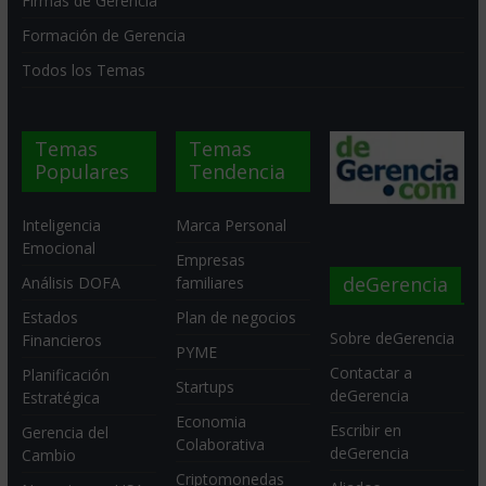
Firmas de Gerencia
Formación de Gerencia
Todos los Temas
Temas
Temas
Populares
Tendencia
Inteligencia
Marca Personal
Emocional
Empresas
deGerencia
Análisis DOFA
familiares
Estados
Plan de negocios
Sobre deGerencia
Financieros
PYME
Contactar a
Planificación
Startups
deGerencia
Estratégica
Economia
Escribir en
Gerencia del
Colaborativa
deGerencia
Cambio
Criptomonedas