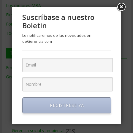
Los mejores MBA
Firmas de Gerencia
Suscríbase a nuestro
Boletin
Formación de Gerencia
Todos los Temas
Le notificaremos de las novedades en
deGerencia.com
Temas de Gerencia
Empresas de Gerencia
(38)
Gerencia
(9.477)
Ciencias Económicas
(80)
Contabilidad
(466)
Educacion Gerencial
(454)
REGISTRESE YA
Estrategia Empresarial
(304)
Finanzas Corporativas
(748)
Gerencia social y ambiental
(223)