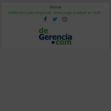
Última:
Stablecoins para empresas: cómo pagar y cobrar en 2026
Despido silencioso: qué es y por qué sale tan caro
IA en selección de personal: cómo auditarla a tiempo
Trabajo forzoso en la cadena de suministro: qué hacer
Mercado hispano de EE. UU.: cómo segmentarlo y venderle