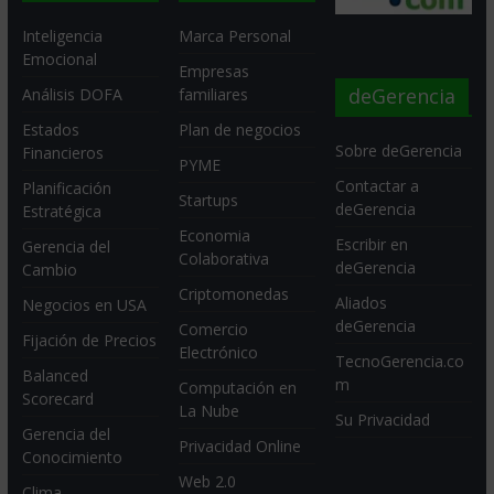
Inteligencia
Marca Personal
Emocional
Empresas
deGerencia
Análisis DOFA
familiares
Estados
Plan de negocios
Sobre deGerencia
Financieros
PYME
Contactar a
Planificación
Startups
deGerencia
Estratégica
Economia
Escribir en
Gerencia del
Colaborativa
deGerencia
Cambio
Criptomonedas
Aliados
Negocios en USA
deGerencia
Comercio
Fijación de Precios
Electrónico
TecnoGerencia.co
Balanced
m
Computación en
Scorecard
La Nube
Su Privacidad
Gerencia del
Privacidad Online
Conocimiento
Web 2.0
Clima