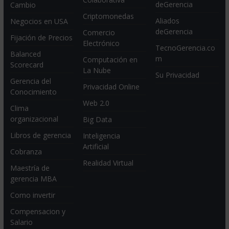
deGerencia
Cambio
Criptomonedas
Aliados
Negocios en USA
deGerencia
Comercio
Fijación de Precios
Electrónico
TecnoGerencia.co
Balanced
m
Computación en
Scorecard
La Nube
Su Privacidad
Gerencia del
Privacidad Online
Conocimiento
Web 2.0
Clima
organizacional
Big Data
Libros de gerencia
Inteligencia
Artificial
Cobranza
Realidad Virtual
Maestría de
gerencia MBA
Como invertir
Compensacion y
Salario