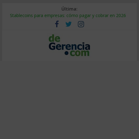
Última:
Stablecoins para empresas: cómo pagar y cobrar en 2026
Despido silencioso: qué es y por qué sale tan caro
IA en selección de personal: cómo auditarla a tiempo
Trabajo forzoso en la cadena de suministro: qué hacer
Mercado hispano de EE. UU.: cómo segmentarlo y venderle