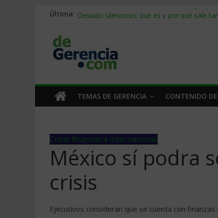
Última:
Stablecoins para empresas: cómo pagar y c
Despido silencioso: qué es y por qué sale ta
IA en selección de personal: cómo auditarla
Trabajo forzoso en la cadena de suministro:
Mercado hispano de EE. UU.: cómo segmenta
TEMAS DE GERENCIA
CONTENIDO DE
Crisis financiera internacional
México sí­ podra s
crisis
Ejecutivos consideran que se cuenta con finanzas 