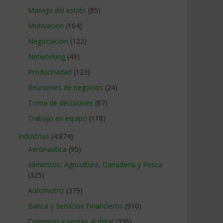
Manejo del estrés
(85)
Motivacion
(164)
Negociacion
(122)
Networking
(49)
Productividad
(123)
Reuniones de negocios
(24)
Toma de decisiones
(87)
Trabajo en equipo
(118)
Industrias
(4.874)
Aeronautica
(95)
Alimentos, Agricultura, Ganaderia y Pesca
(325)
Automotriz
(379)
Banca y Servicios Financieros
(910)
Comercio y ventas al detal
(336)