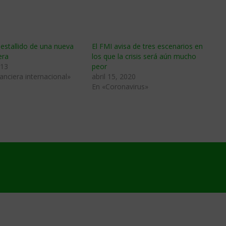
 estallido de una nueva
El FMI avisa de tres escenarios en
era
los que la crisis será aún mucho
013
peor
nanciera internacional»
abril 15, 2020
En «Coronavirus»