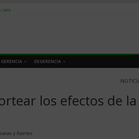
obrar en 2026
n caro
 a tiempo
 qué hacer
rlo y venderle
 GERENCIA
DEGERENCIA
NOTICI
ortear los efectos de la
sanas y fuertes