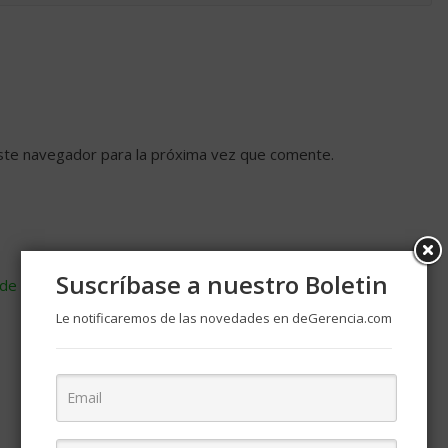
ste navegador para la próxima vez que comente.
Suscríbase a nuestro Boletin
de cómo se procesan los datos de tus comentarios
.
Le notificaremos de las novedades en deGerencia.com