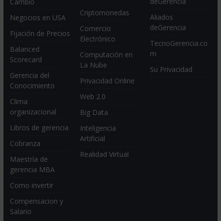
deGerencia
Cambio
Criptomonedas
Aliados
Negocios en USA
deGerencia
Comercio
Fijación de Precios
Electrónico
TecnoGerencia.co
Balanced
m
Computación en
Scorecard
La Nube
Su Privacidad
Gerencia del
Privacidad Online
Conocimiento
Web 2.0
Clima
organizacional
Big Data
Libros de gerencia
Inteligencia
Artificial
Cobranza
Realidad Virtual
Maestría de
gerencia MBA
Como invertir
Compensacion y
Salario