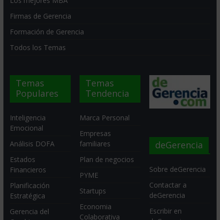
Los mejores MBA
Firmas de Gerencia
Formación de Gerencia
Todos los Temas
Temas
Temas
Populares
Tendencia
Inteligencia
Marca Personal
Emocional
Empresas
deGerencia
Análisis DOFA
familiares
Estados
Plan de negocios
Sobre deGerencia
Financieros
PYME
Contactar a
Planificación
Startups
deGerencia
Estratégica
Economia
Escribir en
Gerencia del
Colaborativa