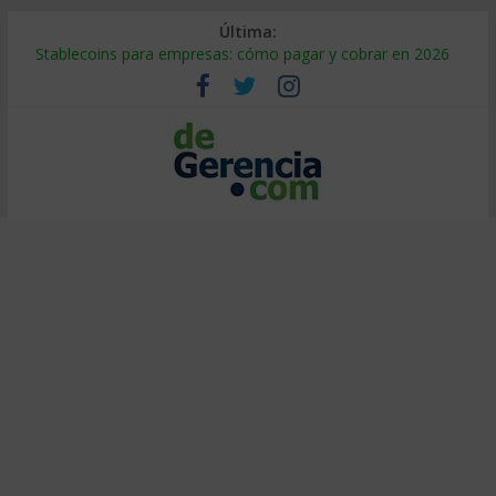
Última:
Stablecoins para empresas: cómo pagar y cobrar en 2026
Despido silencioso: qué es y por qué sale tan caro
IA en selección de personal: cómo auditarla a tiempo
Trabajo forzoso en la cadena de suministro: qué hacer
Mercado hispano de EE. UU.: cómo segmentarlo y venderle