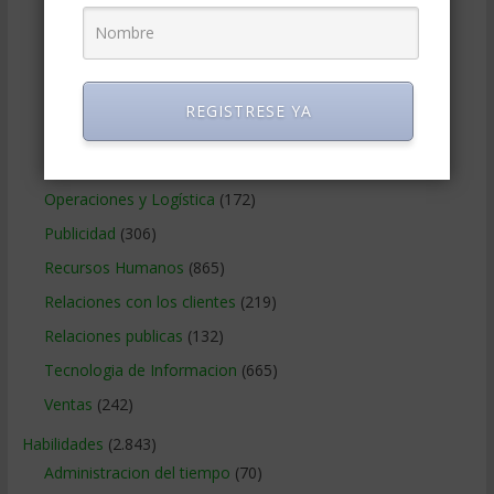
Marketing
(988)
Marketing Digital
(247)
Métodos Gerenciales
(280)
REGISTRESE YA
Negocios Internacionales
(2.257)
Negocios Online
(1.405)
Operaciones y Logística
(172)
Publicidad
(306)
Recursos Humanos
(865)
Relaciones con los clientes
(219)
Relaciones publicas
(132)
Tecnologia de Informacion
(665)
Ventas
(242)
Habilidades
(2.843)
Administracion del tiempo
(70)