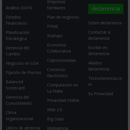
Empresas
deGerencia
Análisis DOFA
familiares
Estados
Plan de negocios
Sobre deGerencia
Financieros
PYME
Contactar a
Planificación
Startups
deGerencia
Estratégica
Economia
Escribir en
Gerencia del
Colaborativa
deGerencia
Cambio
Criptomonedas
Aliados
Negocios en USA
deGerencia
Comercio
Fijación de Precios
Electrónico
TecnoGerencia.co
Balanced
m
Computación en
Scorecard
La Nube
Su Privacidad
Gerencia del
Privacidad Online
Conocimiento
Web 2.0
Clima
organizacional
Big Data
Libros de gerencia
Inteligencia