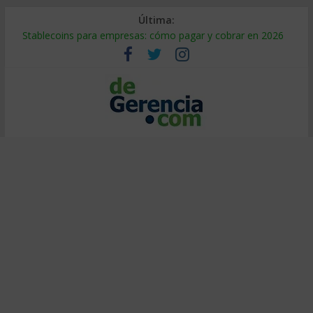
Última:
Stablecoins para empresas: cómo pagar y cobrar en 2026
Despido silencioso: qué es y por qué sale tan caro
IA en selección de personal: cómo auditarla a tiempo
Trabajo forzoso en la cadena de suministro: qué hacer
Mercado hispano de EE. UU.: cómo segmentarlo y venderle