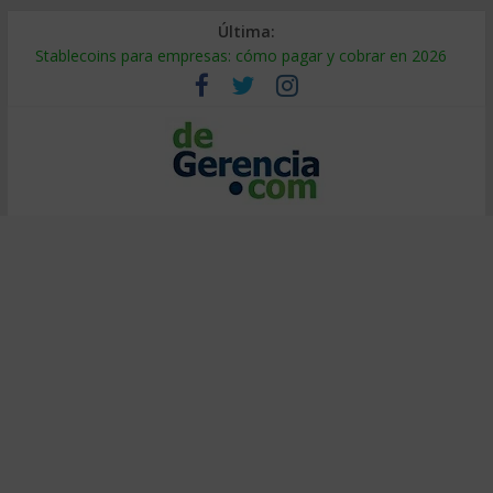
Última:
Stablecoins para empresas: cómo pagar y cobrar en 2026
Despido silencioso: qué es y por qué sale tan caro
IA en selección de personal: cómo auditarla a tiempo
Trabajo forzoso en la cadena de suministro: qué hacer
Mercado hispano de EE. UU.: cómo segmentarlo y venderle