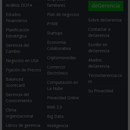
deGerencia
Análisis DOFA
familiares
Estados
Plan de negocios
Sobre deGerencia
Financieros
PYME
Contactar a
Planificación
Startups
deGerencia
Estratégica
Economia
Escribir en
Gerencia del
Colaborativa
deGerencia
Cambio
Criptomonedas
Aliados
Negocios en USA
deGerencia
Comercio
Fijación de Precios
Electrónico
TecnoGerencia.co
Balanced
m
Computación en
Scorecard
La Nube
Su Privacidad
Gerencia del
Privacidad Online
Conocimiento
Web 2.0
Clima
organizacional
Big Data
Libros de gerencia
Inteligencia