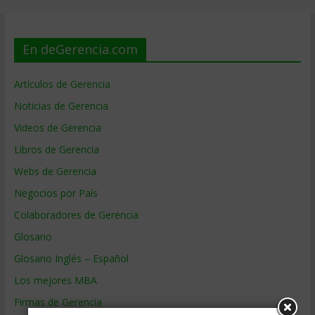
En deGerencia.com
Artículos de Gerencia
Noticias de Gerencia
Videos de Gerencia
Libros de Gerencia
Webs de Gerencia
Negocios por País
Colaboradores de Gerencia
Glosario
Glosario Inglés – Español
Los mejores MBA
Firmas de Gerencia