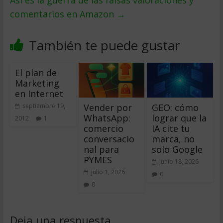
Así es la guerra de las falsas valoraciones y
comentarios en Amazon
→
También te puede gustar
El plan de
Marketing
en Internet
Vender por
GEO: cómo
septiembre 19,
WhatsApp:
lograr que la
2012
1
comercio
IA cite tu
conversacio
marca, no
nal para
solo Google
PYMES
junio 18, 2026
julio 1, 2026
0
0
Deja una respuesta