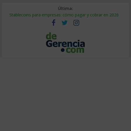
Última:
Stablecoins para empresas: cómo pagar y cobrar en 2026
Despido silencioso: qué es y por qué sale tan caro
IA en selección de personal: cómo auditarla a tiempo
Trabajo forzoso en la cadena de suministro: qué hacer
Mercado hispano de EE. UU.: cómo segmentarlo y venderle