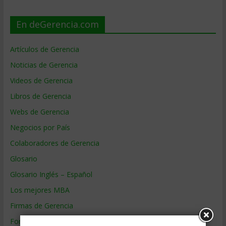
En deGerencia.com
Artículos de Gerencia
Noticias de Gerencia
Videos de Gerencia
Libros de Gerencia
Webs de Gerencia
Negocios por País
Colaboradores de Gerencia
Glosario
Glosario Inglés – Español
Los mejores MBA
Firmas de Gerencia
Formación de Gerencia