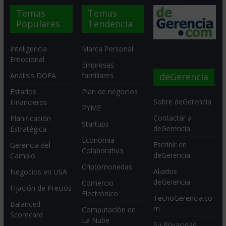
Temas
Temas
Populares
Tendencia
Inteligencia
Marca Personal
Emocional
Empresas
deGerencia
Análisis DOFA
familiares
Estados
Plan de negocios
Sobre deGerencia
Financieros
PYME
Contactar a
Planificación
Startups
deGerencia
Estratégica
Economia
Escribir en
Gerencia del
Colaborativa
deGerencia
Cambio
Criptomonedas
Aliados
Negocios en USA
deGerencia
Comercio
Fijación de Precios
Electrónico
TecnoGerencia.co
Balanced
m
Computación en
Scorecard
La Nube
Su Privacidad