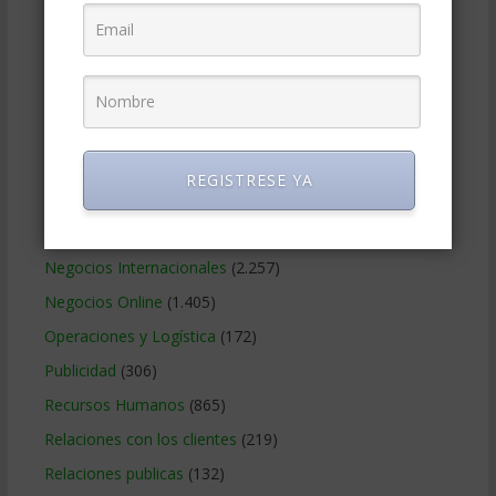
Finanzas Corporativas
(748)
Gerencia social y ambiental
(223)
Gobierno Corporativo
(11)
Legal
(125)
Marketing
(988)
REGISTRESE YA
Marketing Digital
(247)
Métodos Gerenciales
(280)
Negocios Internacionales
(2.257)
Negocios Online
(1.405)
Operaciones y Logística
(172)
Publicidad
(306)
Recursos Humanos
(865)
Relaciones con los clientes
(219)
Relaciones publicas
(132)