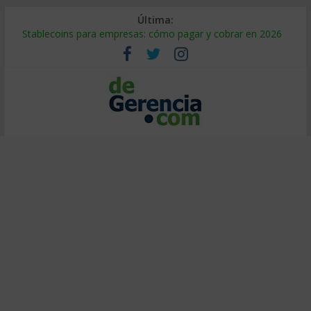
Última:
Stablecoins para empresas: cómo pagar y cobrar en 2026
Despido silencioso: qué es y por qué sale tan caro
IA en selección de personal: cómo auditarla a tiempo
Trabajo forzoso en la cadena de suministro: qué hacer
Mercado hispano de EE. UU.: cómo segmentarlo y venderle