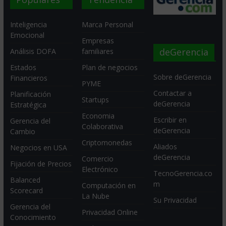
Inteligencia
Marca Personal
Emocional
Empresas
deGerencia
Análisis DOFA
familiares
Estados
Plan de negocios
Sobre deGerencia
Financieros
PYME
Contactar a
Planificación
Startups
deGerencia
Estratégica
Economia
Escribir en
Gerencia del
Colaborativa
deGerencia
Cambio
Criptomonedas
Aliados
Negocios en USA
deGerencia
Comercio
Fijación de Precios
Electrónico
TecnoGerencia.co
Balanced
m
Computación en
Scorecard
La Nube
Su Privacidad
Gerencia del
Privacidad Online
Conocimiento