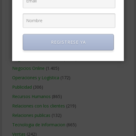
Gerencia social y ambiental
(223)
Gobierno Corporativo
(11)
Legal
(125)
Marketing
(988)
Marketing Digital
(247)
REGISTRESE YA
Métodos Gerenciales
(280)
Negocios Internacionales
(2.257)
Negocios Online
(1.405)
Operaciones y Logística
(172)
Publicidad
(306)
Recursos Humanos
(865)
Relaciones con los clientes
(219)
Relaciones publicas
(132)
Tecnologia de Informacion
(665)
Ventas
(242)