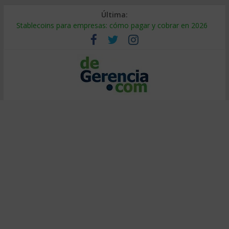
Última:
Stablecoins para empresas: cómo pagar y cobrar en 2026
Despido silencioso: qué es y por qué sale tan caro
IA en selección de personal: cómo auditarla a tiempo
Trabajo forzoso en la cadena de suministro: qué hacer
Mercado hispano de EE. UU.: cómo segmentarlo y venderle