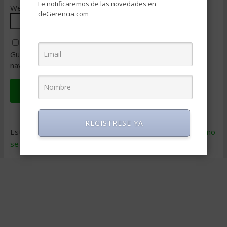
Le notificaremos de las novedades en
Web
deGerencia.com
Guarda mi nombre, correo electrónico y web en este
navegador para la próxima vez que comente.
REGISTRESE YA
Este sitio usa Akismet para reducir el spam.
Aprende cómo
se procesan los datos de tus comentarios
.