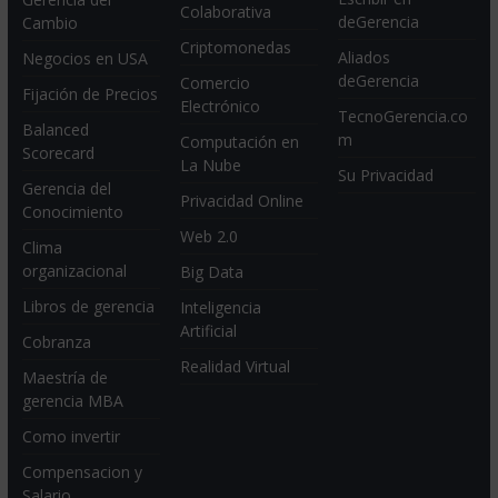
Colaborativa
deGerencia
Cambio
Criptomonedas
Aliados
Negocios en USA
deGerencia
Comercio
Fijación de Precios
Electrónico
TecnoGerencia.co
Balanced
m
Computación en
Scorecard
La Nube
Su Privacidad
Gerencia del
Privacidad Online
Conocimiento
Web 2.0
Clima
organizacional
Big Data
Libros de gerencia
Inteligencia
Artificial
Cobranza
Realidad Virtual
Maestría de
gerencia MBA
Como invertir
Compensacion y
Salario