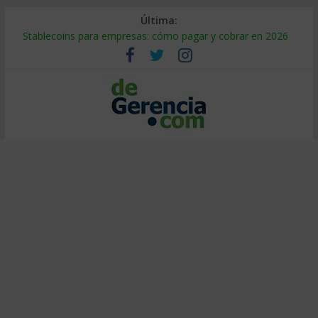
Última:
Stablecoins para empresas: cómo pagar y cobrar en 2026
Despido silencioso: qué es y por qué sale tan caro
IA en selección de personal: cómo auditarla a tiempo
Trabajo forzoso en la cadena de suministro: qué hacer
Mercado hispano de EE. UU.: cómo segmentarlo y venderle