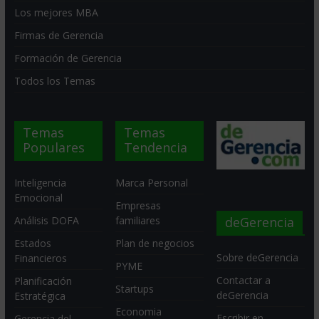
Los mejores MBA
Firmas de Gerencia
Formación de Gerencia
Todos los Temas
Temas
Temas
Populares
Tendencia
Inteligencia
Marca Personal
Emocional
Empresas
deGerencia
Análisis DOFA
familiares
Estados
Plan de negocios
Sobre deGerencia
Financieros
PYME
Contactar a
Planificación
Startups
deGerencia
Estratégica
Economia
Escribir en
Gerencia del