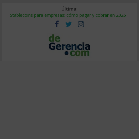
Última:
Stablecoins para empresas: cómo pagar y cobrar en 2026
Despido silencioso: qué es y por qué sale tan caro
IA en selección de personal: cómo auditarla a tiempo
Trabajo forzoso en la cadena de suministro: qué hacer
Mercado hispano de EE. UU.: cómo segmentarlo y venderle