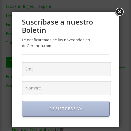
Glosario Inglés – Español
Los mejores MBA
Suscríbase a nuestro
Firmas de Gerencia
Boletin
Formación de Gerencia
Le notificaremos de las novedades en
Todos los Temas
deGerencia.com
Temas de Gerencia
Empresas de Gerencia
(38)
Gerencia
(9.477)
Ciencias Económicas
(80)
Contabilidad
(466)
REGISTRESE YA
Educacion Gerencial
(454)
Estrategia Empresarial
(304)
Finanzas Corporativas
(748)