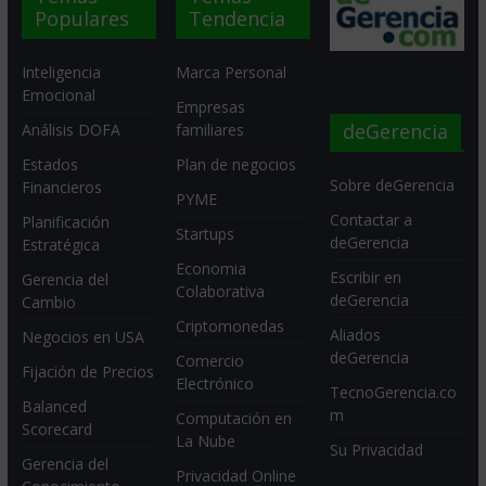
Populares
Tendencia
Inteligencia
Marca Personal
Emocional
Empresas
deGerencia
Análisis DOFA
familiares
Estados
Plan de negocios
Sobre deGerencia
Financieros
PYME
Contactar a
Planificación
Startups
deGerencia
Estratégica
Economia
Escribir en
Gerencia del
Colaborativa
deGerencia
Cambio
Criptomonedas
Aliados
Negocios en USA
deGerencia
Comercio
Fijación de Precios
Electrónico
TecnoGerencia.co
Balanced
m
Computación en
Scorecard
La Nube
Su Privacidad
Gerencia del
Privacidad Online