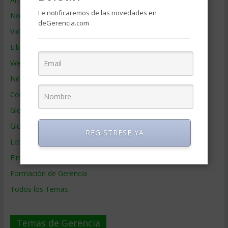
Le notificaremos de las novedades en
Noticias de Gerencia
deGerencia.com
Videos de Gerencia
Libros de Gerencia
Webs de Gerencia
Negocios por País
Colaboradores de Gerencia
Glosario
Glosario Inglés – Español
REGISTRESE YA
Los mejores MBA
Firmas de Gerencia
Formación de Gerencia
Todos los Temas
Temas de Gerencia