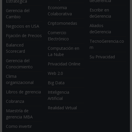
deGerencia
Estratégica
Economia
Escribir en
Gerencia del
Colaborativa
deGerencia
Cambio
Criptomonedas
Aliados
Negocios en USA
deGerencia
Comercio
Fijación de Precios
Electrónico
TecnoGerencia.co
Balanced
m
Computación en
Scorecard
La Nube
Su Privacidad
Gerencia del
Privacidad Online
Conocimiento
Web 2.0
Clima
organizacional
Big Data
Libros de gerencia
Inteligencia
Artificial
Cobranza
Realidad Virtual
Maestría de
gerencia MBA
Como invertir