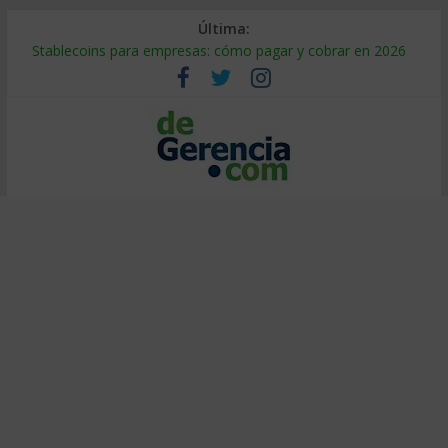
Última:
Stablecoins para empresas: cómo pagar y cobrar en 2026
Despido silencioso: qué es y por qué sale tan caro
IA en selección de personal: cómo auditarla a tiempo
Trabajo forzoso en la cadena de suministro: qué hacer
Mercado hispano de EE. UU.: cómo segmentarlo y venderle