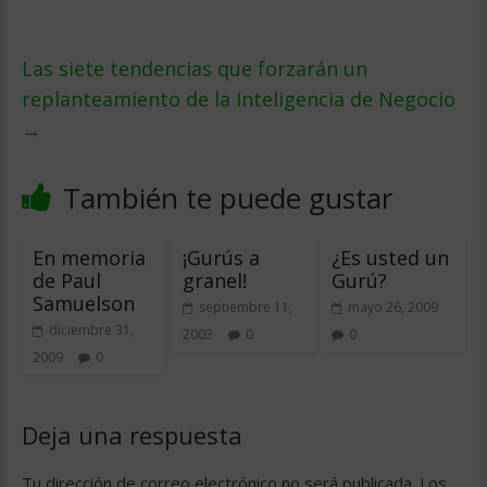
Las siete tendencias que forzarán un
replanteamiento de la Inteligencia de Negocio
→
También te puede gustar
En memoria
¡Gurús a
¿Es usted un
de Paul
granel!
Gurú?
Samuelson
septiembre 11,
mayo 26, 2009
diciembre 31,
2003
0
0
2009
0
Deja una respuesta
Tu dirección de correo electrónico no será publicada.
Los