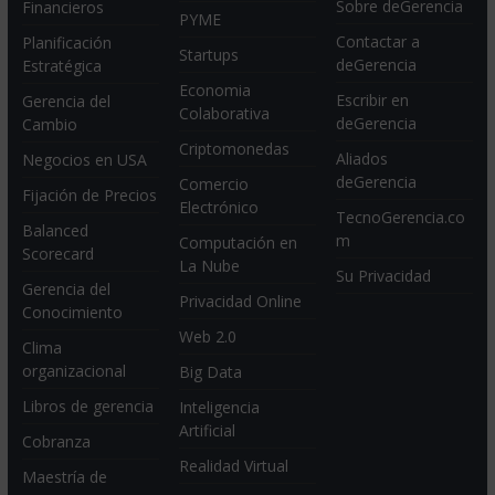
Sobre deGerencia
Financieros
PYME
Contactar a
Planificación
Startups
deGerencia
Estratégica
Economia
Escribir en
Gerencia del
Colaborativa
deGerencia
Cambio
Criptomonedas
Aliados
Negocios en USA
deGerencia
Comercio
Fijación de Precios
Electrónico
TecnoGerencia.co
Balanced
m
Computación en
Scorecard
La Nube
Su Privacidad
Gerencia del
Privacidad Online
Conocimiento
Web 2.0
Clima
organizacional
Big Data
Libros de gerencia
Inteligencia
Artificial
Cobranza
Realidad Virtual
Maestría de