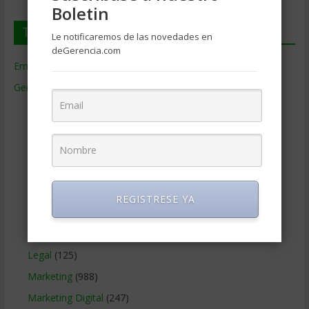
Boletin
Temas de Gerencia
Le notificaremos de las novedades en
deGerencia.com
Empresas de Gerencia
(38)
Gerencia
(9.477)
Ciencias Económicas
(80)
Contabilidad
(466)
Educacion Gerencial
(454)
Estrategia Empresarial
(304)
Finanzas Corporativas
(748)
REGISTRESE YA
Gerencia social y ambiental
(223)
Gobierno Corporativo
(11)
Legal
(125)
Marketing
(988)
Marketing Digital
(247)