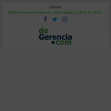
Última:
Stablecoins para empresas: cómo pagar y cobrar en 2026
Despido silencioso: qué es y por qué sale tan caro
IA en selección de personal: cómo auditarla a tiempo
Trabajo forzoso en la cadena de suministro: qué hacer
Mercado hispano de EE. UU.: cómo segmentarlo y venderle