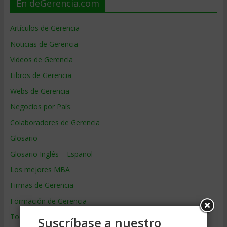
En deGerencia.com
Artículos de Gerencia
Noticias de Gerencia
Videos de Gerencia
Libros de Gerencia
Webs de Gerencia
Negocios por País
Colaboradores de Gerencia
Glosario
Glosario Inglés – Español
Los mejores MBA
Firmas de Gerencia
Formación de Gerencia
Todos los Temas
Suscríbase a nuestro