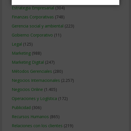
Estrategia Empresarial
(304)
Finanzas Corporativas
(748)
Gerencia social y ambiental
(223)
Gobierno Corporativo
(11)
Legal
(125)
Marketing
(988)
Marketing Digital
(247)
Métodos Gerenciales
(280)
Negocios Internacionales
(2.257)
Negocios Online
(1.405)
Operaciones y Logística
(172)
Publicidad
(306)
Recursos Humanos
(865)
Relaciones con los clientes
(219)