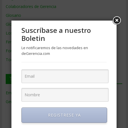
Colaboradores de Gerencia
Glosario
Glosario Inglés – Español
Suscríbase a nuestro
Los mejores MBA
Boletin
Firmas de Gerencia
Le notificaremos de las novedades en
Formación de Gerencia
deGerencia.com
Todos los Temas
Temas de Gerencia
Empresas de Gerencia
(38)
Gerencia
(9.477)
Ciencias Económicas
(80)
REGISTRESE YA
Contabilidad
(466)
Educacion Gerencial
(454)