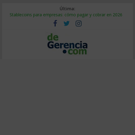
Última:
Stablecoins para empresas: cómo pagar y cobrar en 2026
Despido silencioso: qué es y por qué sale tan caro
IA en selección de personal: cómo auditarla a tiempo
Trabajo forzoso en la cadena de suministro: qué hacer
Mercado hispano de EE. UU.: cómo segmentarlo y venderle