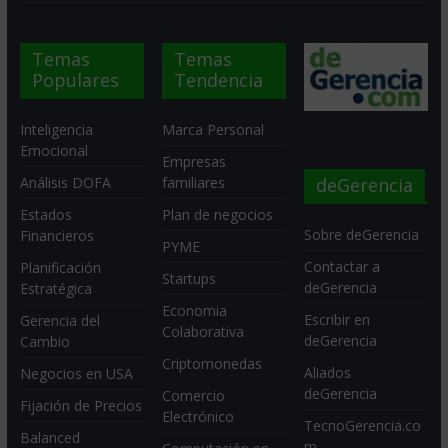
Temas
Temas
Populares
Tendencia
Inteligencia
Marca Personal
Emocional
Empresas
deGerencia
Análisis DOFA
familiares
Estados
Plan de negocios
Sobre deGerencia
Financieros
PYME
Contactar a
Planificación
Startups
deGerencia
Estratégica
Economia
Escribir en
Gerencia del
Colaborativa
deGerencia
Cambio
Criptomonedas
Aliados
Negocios en USA
deGerencia
Comercio
Fijación de Precios
Electrónico
TecnoGerencia.co
Balanced
m