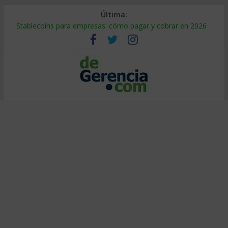
Última:
Stablecoins para empresas: cómo pagar y cobrar en 2026
Despido silencioso: qué es y por qué sale tan caro
IA en selección de personal: cómo auditarla a tiempo
Trabajo forzoso en la cadena de suministro: qué hacer
Mercado hispano de EE. UU.: cómo segmentarlo y venderle