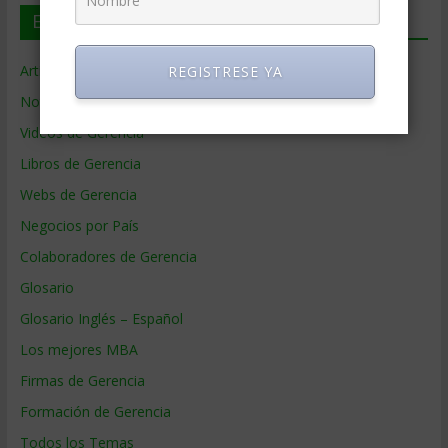
En deGerencia.com
Artículos de Gerencia
REGISTRESE YA
Noticias de Gerencia
Videos de Gerencia
Libros de Gerencia
Webs de Gerencia
Negocios por País
Colaboradores de Gerencia
Glosario
Glosario Inglés – Español
Los mejores MBA
Firmas de Gerencia
Formación de Gerencia
Todos los Temas