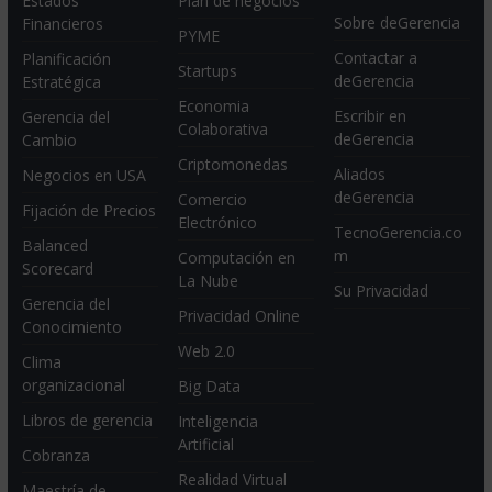
Estados
Plan de negocios
Sobre deGerencia
Financieros
PYME
Contactar a
Planificación
Startups
deGerencia
Estratégica
Economia
Escribir en
Gerencia del
Colaborativa
deGerencia
Cambio
Criptomonedas
Aliados
Negocios en USA
deGerencia
Comercio
Fijación de Precios
Electrónico
TecnoGerencia.co
Balanced
m
Computación en
Scorecard
La Nube
Su Privacidad
Gerencia del
Privacidad Online
Conocimiento
Web 2.0
Clima
organizacional
Big Data
Libros de gerencia
Inteligencia
Artificial
Cobranza
Realidad Virtual
Maestría de