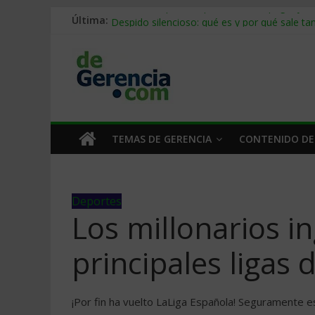
Última:
Stablecoins para empresas: cómo pagar y c
Despido silencioso: qué es y por qué sale ta
IA en selección de personal: cómo auditarla
Trabajo forzoso en la cadena de suministro:
Mercado hispano de EE. UU.: cómo segmenta
TEMAS DE GERENCIA
CONTENIDO DE
Deportes
Los millonarios in
principales ligas
¡Por fin ha vuelto LaLiga Española! Seguramente e