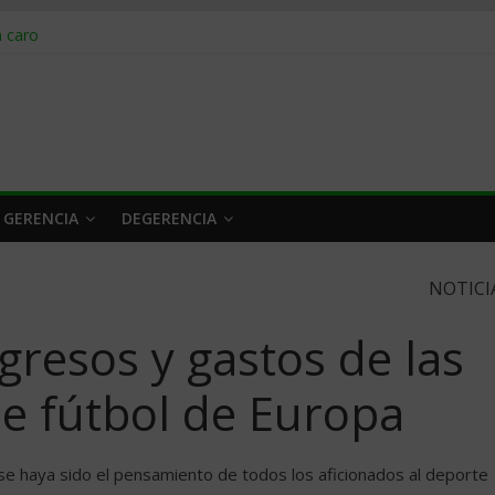
obrar en 2026
n caro
 a tiempo
 qué hacer
rlo y venderle
 GERENCIA
DEGERENCIA
NOTICI
gresos y gastos de las
 de fútbol de Europa
se haya sido el pensamiento de todos los aficionados al deporte