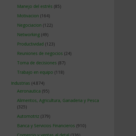
Manejo del estrés
(85)
Motivacion
(164)
Negociacion
(122)
Networking
(49)
Productividad
(123)
Reuniones de negocios
(24)
Toma de decisiones
(87)
Trabajo en equipo
(118)
Industrias
(4.874)
Aeronautica
(95)
Alimentos, Agricultura, Ganaderia y Pesca
(325)
Automotriz
(379)
Banca y Servicios Financieros
(910)
Comercio y ventas al detal
(336)