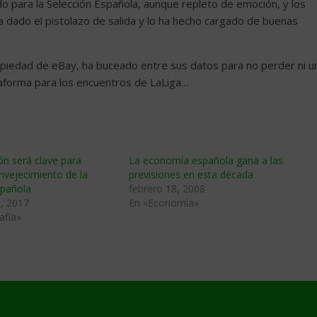
do para la Selección Española, aunque repleto de emoción, y los
a dado el pistolazo de salida y lo ha hecho cargado de buenas
piedad de eBay, ha buceado entre sus datos para no perder ni u
ataforma para los encuentros de LaLiga…
ón será clave para
La economí­a española gana a las
envejecimiento de la
previsiones en esta década
spañola
febrero 18, 2008
, 2017
En «Economía»
afia»