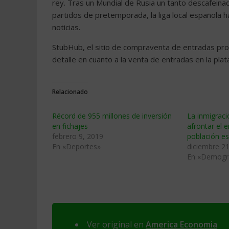
rey. Tras un Mundial de Rusia un tanto descafeina
partidos de pretemporada, la liga local española h
noticias.
StubHub, el sitio de compraventa de entradas pro
detalle en cuanto a la venta de entradas en la pl
Relacionado
Récord de 955 millones de inversión
La inmigraci
en fichajes
afrontar el 
febrero 9, 2019
población e
En «Deportes»
diciembre 21
En «Demogr
Ver original en
America Economia