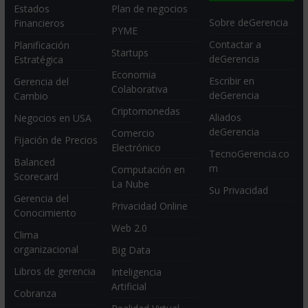
Estados
Plan de negocios
Sobre deGerencia
Financieros
PYME
Contactar a
Planificación
Startups
deGerencia
Estratégica
Economia
Escribir en
Gerencia del
Colaborativa
deGerencia
Cambio
Criptomonedas
Aliados
Negocios en USA
deGerencia
Comercio
Fijación de Precios
Electrónico
TecnoGerencia.co
Balanced
m
Computación en
Scorecard
La Nube
Su Privacidad
Gerencia del
Privacidad Online
Conocimiento
Web 2.0
Clima
organizacional
Big Data
Libros de gerencia
Inteligencia
Artificial
Cobranza