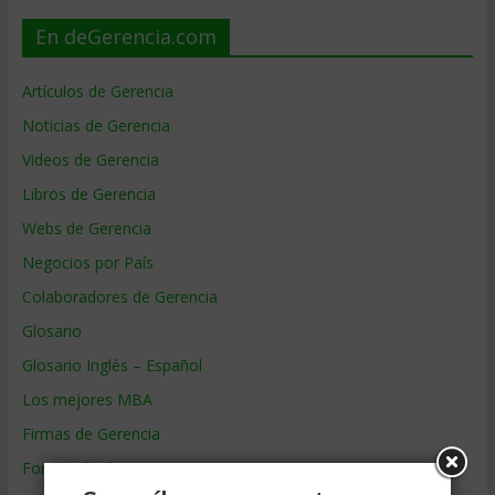
En deGerencia.com
Artículos de Gerencia
Noticias de Gerencia
Videos de Gerencia
Libros de Gerencia
Webs de Gerencia
Negocios por País
Colaboradores de Gerencia
Glosario
Glosario Inglés – Español
Los mejores MBA
Firmas de Gerencia
Formación de Gerencia