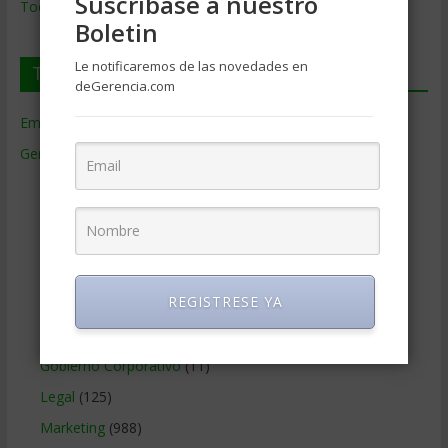
Suscríbase a nuestro
Todos los Temas
Boletin
Le notificaremos de las novedades en
Temas de Gerencia
deGerencia.com
Empresas de Gerencia
(38)
Gerencia
(9.477)
Ciencias Económicas
(80)
Contabilidad
(466)
Educacion Gerencial
(454)
Estrategia Empresarial
(304)
REGISTRESE YA
Finanzas Corporativas
(748)
Gerencia social y ambiental
(223)
Gobierno Corporativo
(11)
Legal
(125)
Marketing
(988)