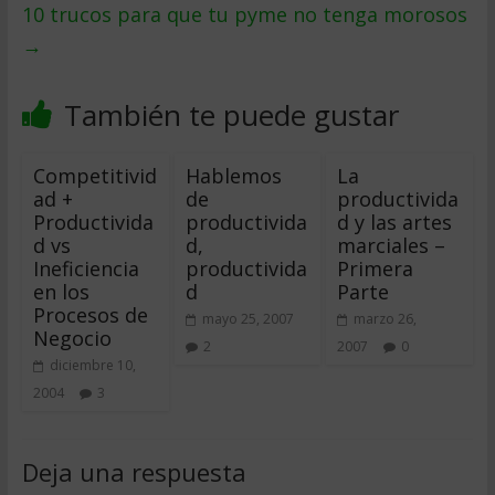
10 trucos para que tu pyme no tenga morosos
→
También te puede gustar
Competitivid
Hablemos
La
ad +
de
productivida
Productivida
productivida
d y las artes
d vs
d,
marciales –
Ineficiencia
productivida
Primera
en los
d
Parte
Procesos de
mayo 25, 2007
marzo 26,
Negocio
2
2007
0
diciembre 10,
2004
3
Deja una respuesta