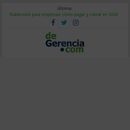
Última:
Stablecoins para empresas: cómo pagar y cobrar en 2026
Despido silencioso: qué es y por qué sale tan caro
IA en selección de personal: cómo auditarla a tiempo
Trabajo forzoso en la cadena de suministro: qué hacer
Mercado hispano de EE. UU.: cómo segmentarlo y venderle