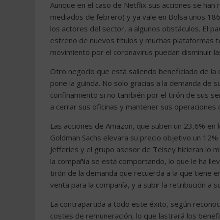
Aunque en el caso de Netflix sus acciones se han
mediados de febrero) y ya vale en Bolsa unos 186.
los actores del sector, a algunos obstáculos. El p
estreno de nuevos títulos y muchas plataformas t
movimiento por el coronavirus puedan disminuir las
Otro negocio que está saliendo beneficiado de la c
pone la guinda. No solo gracias a la demanda de s
confinamiento si no también por el tirón de sus s
a cerrar sus oficinas y mantener sus operaciones
Las acciones de Amazon, que suben un 23,6% en l
Goldman Sachs elevara su precio objetivo un 12% h
Jefferies y el grupo asesor de Telsey hicieran lo 
la compañía se está comportando, lo que le ha ll
tirón de la demanda que recuerda a la que tiene e
venta para la compañía, y a subir la retribución a
La contrapartida a todo este éxito, según recono
costes de remuneración, lo que lastrará los benef