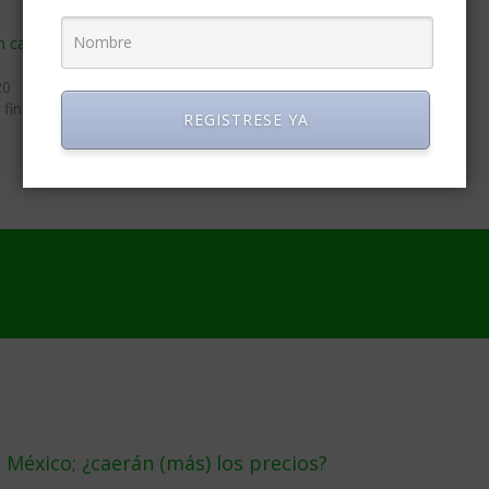
 caso de ganarte la
A quién beneficia la guerra de
precios de los billetes de avión
20
septiembre 3, 2020
 finanzas»
En «Aerolineas»
REGISTRESE YA
éxico; ¿caerán (más) los precios?