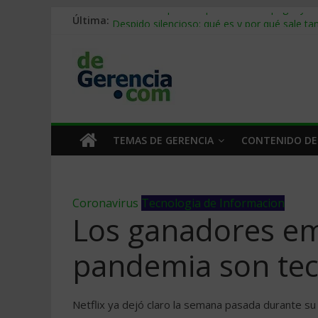
Última:
Stablecoins para empresas: cómo pagar y c
Despido silencioso: qué es y por qué sale ta
IA en selección de personal: cómo auditarla
Trabajo forzoso en la cadena de suministro:
Mercado hispano de EE. UU.: cómo segmenta
TEMAS DE GERENCIA
CONTENIDO DE
Coronavirus
Tecnologia de Informacion
Los ganadores em
pandemia son tec
Netflix ya dejó claro la semana pasada durante su