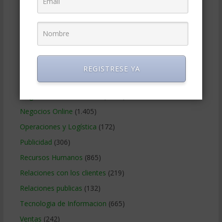
Gerencia social y ambiental
(223)
Gobierno Corporativo
(11)
Legal
(125)
Marketing
(988)
Marketing Digital
(247)
REGISTRESE YA
Métodos Gerenciales
(280)
Negocios Internacionales
(2.257)
Negocios Online
(1.405)
Operaciones y Logística
(172)
Publicidad
(306)
Recursos Humanos
(865)
Relaciones con los clientes
(219)
Relaciones publicas
(132)
Tecnologia de Informacion
(665)
Ventas
(242)