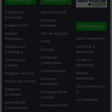
Inteligencia
Marca Personal
Emocional
Empresas
deGerencia
Análisis DOFA
familiares
Estados
Plan de negocios
Sobre deGerencia
Financieros
PYME
Contactar a
Planificación
Startups
deGerencia
Estratégica
Economia
Escribir en
Gerencia del
Colaborativa
deGerencia
Cambio
Criptomonedas
Aliados
Negocios en USA
deGerencia
Comercio
Fijación de Precios
Electrónico
TecnoGerencia.co
Balanced
m
Computación en
Scorecard
La Nube
Su Privacidad
Gerencia del
Privacidad Online
Conocimiento