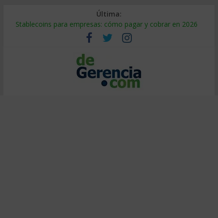
Última:
Stablecoins para empresas: cómo pagar y cobrar en 2026
Despido silencioso: qué es y por qué sale tan caro
IA en selección de personal: cómo auditarla a tiempo
Trabajo forzoso en la cadena de suministro: qué hacer
Mercado hispano de EE. UU.: cómo segmentarlo y venderle