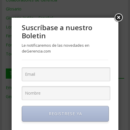
Glosario
Glosario Inglés – Español
Suscríbase a nuestro
Los mejores MBA
Boletin
Firmas de Gerencia
Formación de Gerencia
Le notificaremos de las novedades en
deGerencia.com
Todos los Temas
Temas de Gerencia
Empresas de Gerencia
(38)
Gerencia
(9.477)
Ciencias Económicas
(80)
Contabilidad
(466)
REGISTRESE YA
Educacion Gerencial
(454)