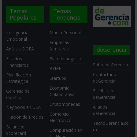
Temas
Temas
Populares
Tendencia
Inteligencia
Marca Personal
Emocional
Empresas
deGerencia
Análisis DOFA
familiares
Estados
Plan de negocios
Sobre deGerencia
Financieros
PYME
Contactar a
Planificación
Startups
deGerencia
Estratégica
Economia
Escribir en
Gerencia del
Colaborativa
deGerencia
Cambio
Criptomonedas
Aliados
Negocios en USA
deGerencia
Comercio
Fijación de Precios
Electrónico
TecnoGerencia.co
Balanced
m
Computación en
Scorecard
La Nube