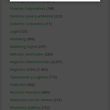
Estrategia Empresarial
(304)
Finanzas Corporativas
(748)
Gerencia social y ambiental
(223)
Gobierno Corporativo
(11)
Legal
(125)
Marketing
(988)
Marketing Digital
(247)
Métodos Gerenciales
(280)
Negocios Internacionales
(2.257)
Negocios Online
(1.405)
Operaciones y Logística
(172)
Publicidad
(306)
Recursos Humanos
(865)
Relaciones con los clientes
(219)
Relaciones publicas
(132)