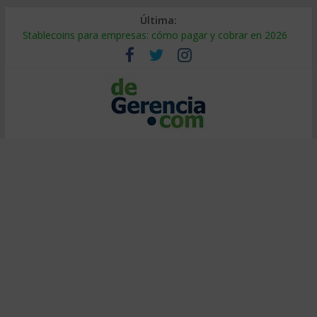
Última:
Stablecoins para empresas: cómo pagar y cobrar en 2026
Despido silencioso: qué es y por qué sale tan caro
IA en selección de personal: cómo auditarla a tiempo
Trabajo forzoso en la cadena de suministro: qué hacer
Mercado hispano de EE. UU.: cómo segmentarlo y venderle