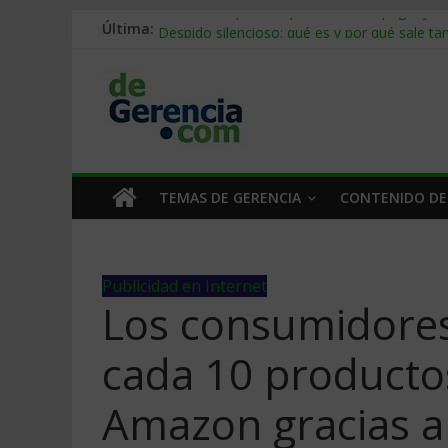
Última:
Stablecoins para empresas: cómo pagar y c
Despido silencioso: qué es y por qué sale ta
IA en selección de personal: cómo auditarla
Trabajo forzoso en la cadena de suministro:
Mercado hispano de EE. UU.: cómo segmenta
TEMAS DE GERENCIA
CONTENIDO DE
Publicidad en Internet
Los consumidores
cada 10 productos
Amazon gracias a