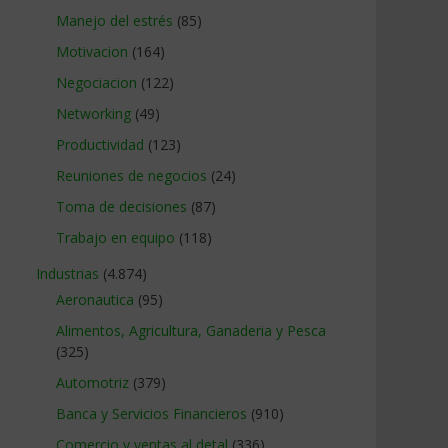
Manejo del estrés
(85)
Motivacion
(164)
Negociacion
(122)
Networking
(49)
Productividad
(123)
Reuniones de negocios
(24)
Toma de decisiones
(87)
Trabajo en equipo
(118)
Industrias
(4.874)
Aeronautica
(95)
Alimentos, Agricultura, Ganaderia y Pesca
(325)
Automotriz
(379)
Banca y Servicios Financieros
(910)
Comercio y ventas al detal
(336)