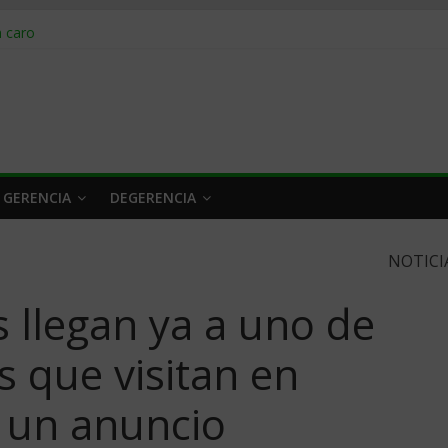
obrar en 2026
n caro
 a tiempo
 qué hacer
rlo y venderle
 GERENCIA
DEGERENCIA
NOTICI
 llegan ya a uno de
 que visitan en
 un anuncio