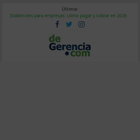
Última:
Stablecoins para empresas: cómo pagar y cobrar en 2026
Despido silencioso: qué es y por qué sale tan caro
IA en selección de personal: cómo auditarla a tiempo
Trabajo forzoso en la cadena de suministro: qué hacer
Mercado hispano de EE. UU.: cómo segmentarlo y venderle