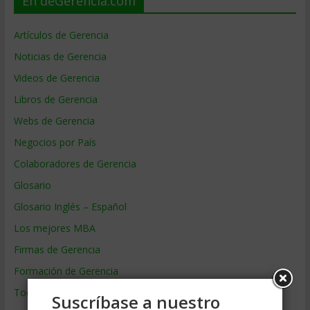
En deGerencia.com
Artículos de Gerencia
Noticias de Gerencia
Videos de Gerencia
Libros de Gerencia
Webs de Gerencia
Negocios por País
Colaboradores de Gerencia
Glosario
Glosario Inglés – Español
Los mejores MBA
Firmas de Gerencia
Formación de Gerencia
Todos los Temas
Suscríbase a nuestro