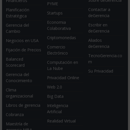
Sobre deGerencia
Financieros
PYME
Contactar a
Planificación
Startups
deGerencia
Estratégica
Economia
Escribir en
Gerencia del
Colaborativa
deGerencia
Cambio
Criptomonedas
Aliados
Negocios en USA
deGerencia
Comercio
Fijación de Precios
Electrónico
TecnoGerencia.co
Balanced
m
Computación en
Scorecard
La Nube
Su Privacidad
Gerencia del
Privacidad Online
Conocimiento
Web 2.0
Clima
organizacional
Big Data
Libros de gerencia
Inteligencia
Artificial
Cobranza
Realidad Virtual
Maestría de
gerencia MBA