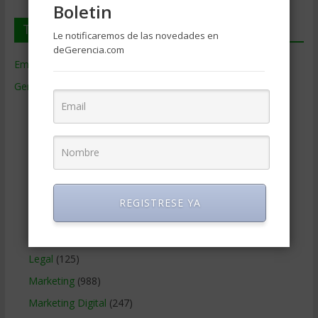
Boletin
Temas de Gerencia
Le notificaremos de las novedades en
deGerencia.com
Empresas de Gerencia
(38)
Gerencia
(9.477)
Ciencias Económicas
(80)
Contabilidad
(466)
Educacion Gerencial
(454)
Estrategia Empresarial
(304)
Finanzas Corporativas
(748)
REGISTRESE YA
Gerencia social y ambiental
(223)
Gobierno Corporativo
(11)
Legal
(125)
Marketing
(988)
Marketing Digital
(247)