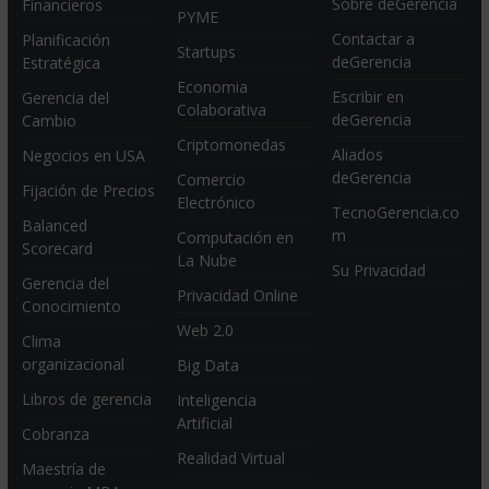
Sobre deGerencia
Financieros
PYME
Contactar a
Planificación
Startups
deGerencia
Estratégica
Economia
Escribir en
Gerencia del
Colaborativa
deGerencia
Cambio
Criptomonedas
Aliados
Negocios en USA
deGerencia
Comercio
Fijación de Precios
Electrónico
TecnoGerencia.co
Balanced
m
Computación en
Scorecard
La Nube
Su Privacidad
Gerencia del
Privacidad Online
Conocimiento
Web 2.0
Clima
organizacional
Big Data
Libros de gerencia
Inteligencia
Artificial
Cobranza
Realidad Virtual
Maestría de