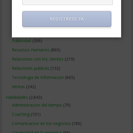
Métodos Gerenciales
(280)
Negocios Internacionales
(2.257)
REGISTRESE YA
Negocios Online
(1.405)
Operaciones y Logística
(172)
Publicidad
(306)
Recursos Humanos
(865)
Relaciones con los clientes
(219)
Relaciones publicas
(132)
Tecnologia de Informacion
(665)
Ventas
(242)
Habilidades
(2.843)
Administracion del tiempo
(70)
Coaching
(101)
Comunicacion en los negocios
(180)
Creatividad en la empresa
(96)