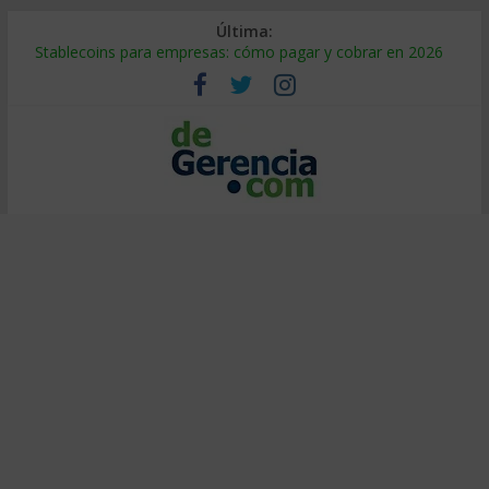
Última:
Stablecoins para empresas: cómo pagar y cobrar en 2026
Despido silencioso: qué es y por qué sale tan caro
IA en selección de personal: cómo auditarla a tiempo
Trabajo forzoso en la cadena de suministro: qué hacer
Mercado hispano de EE. UU.: cómo segmentarlo y venderle