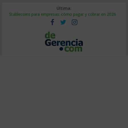
Última:
Stablecoins para empresas: cómo pagar y cobrar en 2026
Despido silencioso: qué es y por qué sale tan caro
IA en selección de personal: cómo auditarla a tiempo
Trabajo forzoso en la cadena de suministro: qué hacer
Mercado hispano de EE. UU.: cómo segmentarlo y venderle