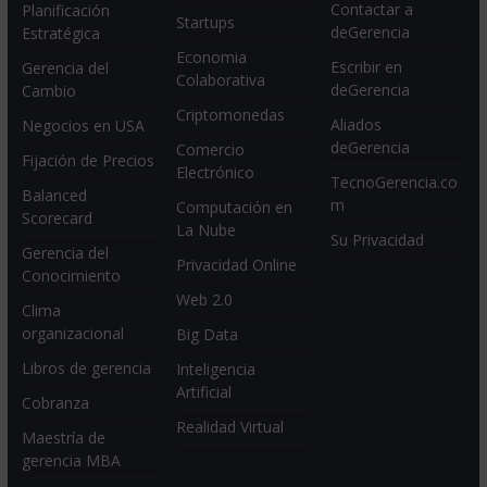
Contactar a
Planificación
Startups
deGerencia
Estratégica
Economia
Escribir en
Gerencia del
Colaborativa
deGerencia
Cambio
Criptomonedas
Aliados
Negocios en USA
deGerencia
Comercio
Fijación de Precios
Electrónico
TecnoGerencia.co
Balanced
m
Computación en
Scorecard
La Nube
Su Privacidad
Gerencia del
Privacidad Online
Conocimiento
Web 2.0
Clima
organizacional
Big Data
Libros de gerencia
Inteligencia
Artificial
Cobranza
Realidad Virtual
Maestría de
gerencia MBA