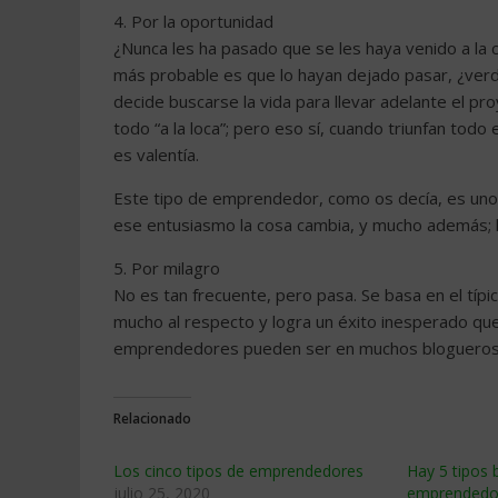
4. Por la oportunidad
¿Nunca les ha pasado que se les haya venido a la 
más probable es que lo hayan dejado pasar, ¿ver
decide buscarse la vida para llevar adelante el p
todo “a la loca”; pero eso sí, cuando triunfan todo
es valentía.
Este tipo de emprendedor, como os decía, es uno 
ese entusiasmo la cosa cambia, y mucho además;
5. Por milagro
No es tan frecuente, pero pasa. Se basa en el típ
mucho al respecto y logra un éxito inesperado que
emprendedores pueden ser en muchos blogueros, 
Relacionado
Los cinco tipos de emprendedores
Hay 5 tipos 
julio 25, 2020
emprendedore