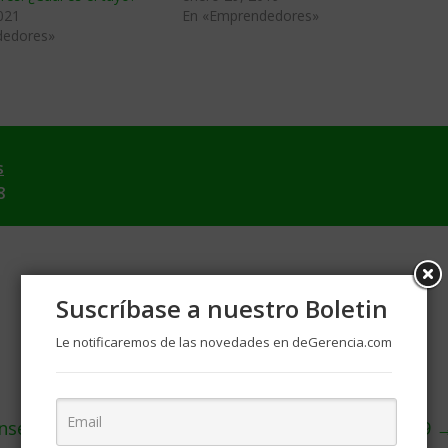
021
En «Emprendedores»
dedores»
s
8
Suscríbase a nuestro Boletin
Le notificaremos de las novedades en deGerencia.com
nsejos para ser el líder que todos esperan en 2019