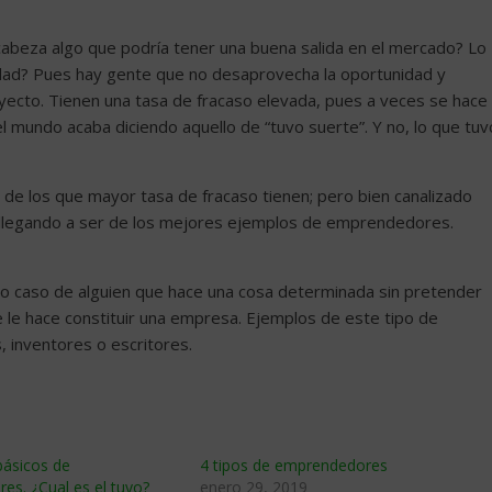
cabeza algo que podría tener una buena salida en el mercado? Lo
dad? Pues hay gente que no desaprovecha la oportunidad y
royecto. Tienen una tasa de fracaso elevada, pues a veces se hace
 el mundo acaba diciendo aquello de “tuvo suerte”. Y no, lo que tuv
de los que mayor tasa de fracaso tienen; pero bien canalizado
 llegando a ser de los mejores ejemplos de emprendedores.
ico caso de alguien que hace una cosa determinada sin pretender
 le hace constituir una empresa. Ejemplos de este tipo de
inventores o escritores.
básicos de
4 tipos de emprendedores
s. ¿Cual es el tuyo?
enero 29, 2019