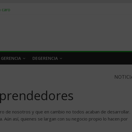
obrar en 2026
n caro
 a tiempo
 qué hacer
rlo y venderle
 GERENCIA
DEGERENCIA
NOTICI
mprendedores
ro de nosotros y que en cambio no todos acaban de desarrollar.
a. Aún así, quienes se largan con su negocio propio lo hacen por