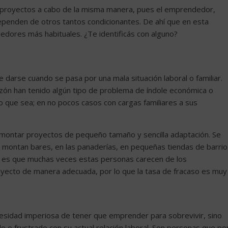
s proyectos a cabo de la misma manera, pues el emprendedor,
dependen de otros tantos condicionantes. De ahí que en esta
edores más habituales. ¿Te identificás con alguno?
 darse cuando se pasa por una mala situación laboral o familiar.
azón han tenido algún tipo de problema de índole económica o
cio que sea; en no pocos casos con cargas familiares a sus
 montar proyectos de pequeño tamaño y sencilla adaptación. Se
e montan bares, en las panaderías, en pequeñas tiendas de barrio
o es que muchas veces estas personas carecen de los
royecto de manera adecuada, por lo que la tasa de fracaso es muy
esidad imperiosa de tener que emprender para sobrevivir, sino
o o frustrado con su actual relación laboral. Son personas que po