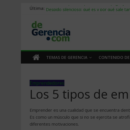
Última:
Stablecoins para empresas: cómo pagar y c
Despido silencioso: qué es y por qué sale ta
IA en selección de personal: cómo auditarla
Trabajo forzoso en la cadena de suministro:
Mercado hispano de EE. UU.: cómo segmenta
TEMAS DE GERENCIA
CONTENIDO DE
Emprendedores
Los 5 tipos de e
Emprender es una cualidad que se encuentra dent
Es como un músculo que si no se ejercita se atrofi
diferentes motivaciones.