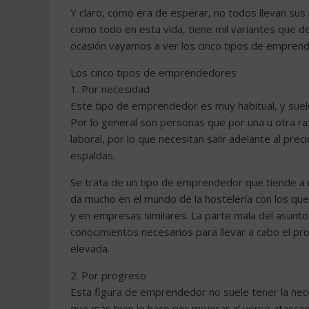
Y claro, como era de esperar, no todos llevan su
como todo en esta vida, tiene mil variantes que 
ocasión vayamos a ver los cinco tipos de emprend
Los cinco tipos de emprendedores
1. Por necesidad
Este tipo de emprendedor es muy habitual, y suele
Por lo general son personas que por una u otra r
laboral, por lo que necesitan salir adelante al pre
espaldas.
Se trata de un tipo de emprendedor que tiende a
da mucho en el mundo de la hostelería con los qu
y en empresas similares. La parte mala del asunt
conocimientos necesarios para llevar a cabo el p
elevada.
2. Por progreso
Esta figura de emprendedor no suele tener la nec
que más bien lo hace por mejorar al verse atascad