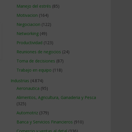
Manejo del estrés
(85)
Motivacion
(164)
Negociacion
(122)
Networking
(49)
Productividad
(123)
Reuniones de negocios
(24)
Toma de decisiones
(87)
Trabajo en equipo
(118)
Industrias
(4.874)
Aeronautica
(95)
Alimentos, Agricultura, Ganaderia y Pesca
(325)
Automotriz
(379)
Banca y Servicios Financieros
(910)
Comercio y ventas al detal
(336)