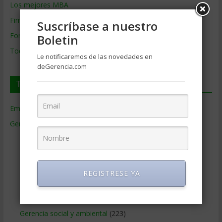
Los mejores MBA
Firmas de Gerencia
Suscríbase a nuestro
Formación de Gerencia
Boletin
Todos los Temas
Le notificaremos de las novedades en
deGerencia.com
Temas de Gerencia
Empresas de Gerencia
(38)
Gerencia
(9.477)
Ciencias Económicas
(80)
Contabilidad
(466)
Educacion Gerencial
(454)
REGISTRESE YA
Estrategia Empresarial
(304)
Finanzas Corporativas
(748)
Gerencia social y ambiental
(223)