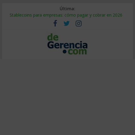
Última:
Stablecoins para empresas: cómo pagar y cobrar en 2026
Despido silencioso: qué es y por qué sale tan caro
IA en selección de personal: cómo auditarla a tiempo
Trabajo forzoso en la cadena de suministro: qué hacer
Mercado hispano de EE. UU.: cómo segmentarlo y venderle