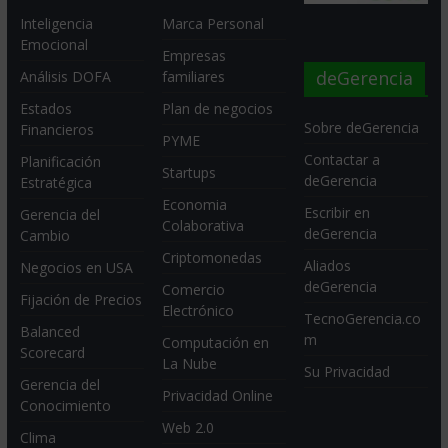
Inteligencia
Marca Personal
Emocional
Empresas
deGerencia
Análisis DOFA
familiares
Estados
Plan de negocios
Sobre deGerencia
Financieros
PYME
Contactar a
Planificación
Startups
deGerencia
Estratégica
Economia
Escribir en
Gerencia del
Colaborativa
deGerencia
Cambio
Criptomonedas
Aliados
Negocios en USA
deGerencia
Comercio
Fijación de Precios
Electrónico
TecnoGerencia.co
Balanced
m
Computación en
Scorecard
La Nube
Su Privacidad
Gerencia del
Privacidad Online
Conocimiento
Web 2.0
Clima