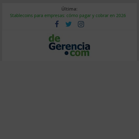
Última:
Stablecoins para empresas: cómo pagar y cobrar en 2026
Despido silencioso: qué es y por qué sale tan caro
IA en selección de personal: cómo auditarla a tiempo
Trabajo forzoso en la cadena de suministro: qué hacer
Mercado hispano de EE. UU.: cómo segmentarlo y venderle