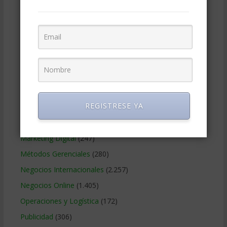
Contabilidad
(466)
Educacion Gerencial
(454)
Estrategia Empresarial
(304)
Finanzas Corporativas
(748)
Gerencia social y ambiental
(223)
Gobierno Corporativo
(11)
REGISTRESE YA
Legal
(125)
Marketing
(988)
Marketing Digital
(247)
Métodos Gerenciales
(280)
Negocios Internacionales
(2.257)
Negocios Online
(1.405)
Operaciones y Logística
(172)
Publicidad
(306)