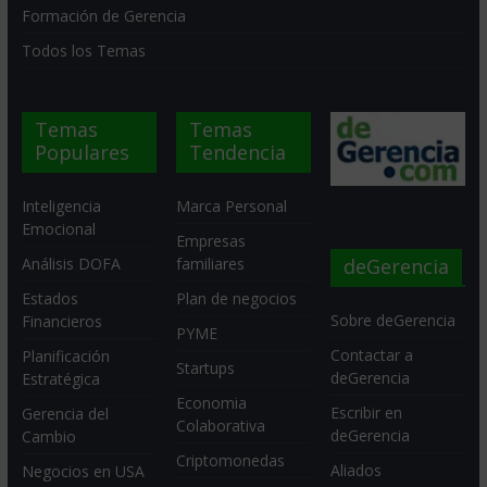
Formación de Gerencia
Todos los Temas
Temas
Temas
Populares
Tendencia
Inteligencia
Marca Personal
Emocional
Empresas
deGerencia
Análisis DOFA
familiares
Estados
Plan de negocios
Sobre deGerencia
Financieros
PYME
Contactar a
Planificación
Startups
deGerencia
Estratégica
Economia
Escribir en
Gerencia del
Colaborativa
deGerencia
Cambio
Criptomonedas
Aliados
Negocios en USA