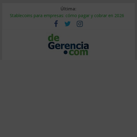
Última:
Stablecoins para empresas: cómo pagar y cobrar en 2026
Despido silencioso: qué es y por qué sale tan caro
IA en selección de personal: cómo auditarla a tiempo
Trabajo forzoso en la cadena de suministro: qué hacer
Mercado hispano de EE. UU.: cómo segmentarlo y venderle