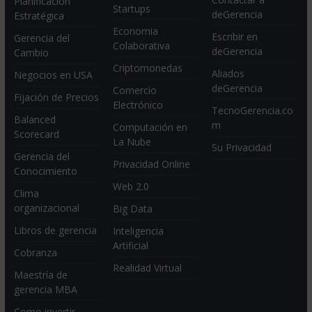
Planificación
Startups
deGerencia
Estratégica
Economia
Escribir en
Gerencia del
Colaborativa
deGerencia
Cambio
Criptomonedas
Aliados
Negocios en USA
deGerencia
Comercio
Fijación de Precios
Electrónico
TecnoGerencia.co
Balanced
m
Computación en
Scorecard
La Nube
Su Privacidad
Gerencia del
Privacidad Online
Conocimiento
Web 2.0
Clima
organizacional
Big Data
Libros de gerencia
Inteligencia
Artificial
Cobranza
Realidad Virtual
Maestría de
gerencia MBA
Como invertir