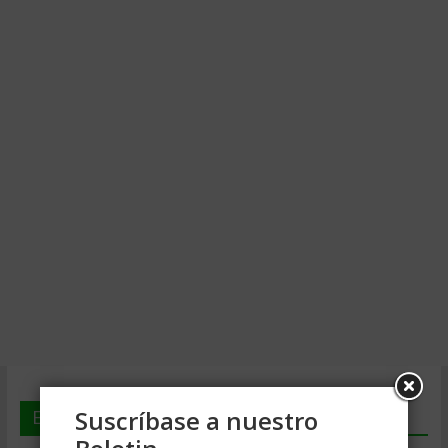
Suscríbase a nuestro
En deGerencia.com