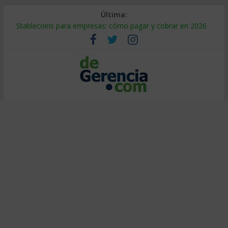
Última:
Stablecoins para empresas: cómo pagar y cobrar en 2026
Despido silencioso: qué es y por qué sale tan caro
IA en selección de personal: cómo auditarla a tiempo
Trabajo forzoso en la cadena de suministro: qué hacer
Mercado hispano de EE. UU.: cómo segmentarlo y venderle