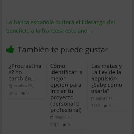
La banca española quitará el liderazgo del
beneficio a la francesa este año
→
También te puede gustar
¿Procrastina
Cómo
Las metas y
s? Yo
identificar la
La Ley de la
también…
mejor
Repulsión:
opción para
¿Sabe cómo
octubre 23,
iniciar tu
usarla?
2012
0
proyecto
agosto 11,
(personal o
2009
0
profesional)
marzo 31,
2014
0