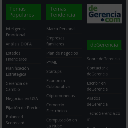
Temas
Temas
Populares
Tendencia
Inteligencia
Marca Personal
Emocional
Empresas
deGerencia
Análisis DOFA
familiares
Estados
Plan de negocios
Sobre deGerencia
Financieros
PYME
Contactar a
Planificación
Startups
deGerencia
Estratégica
Economia
Escribir en
Gerencia del
Colaborativa
deGerencia
Cambio
Criptomonedas
Aliados
Negocios en USA
deGerencia
Comercio
Fijación de Precios
Electrónico
TecnoGerencia.co
Balanced
m
Computación en
Scorecard
La Nube