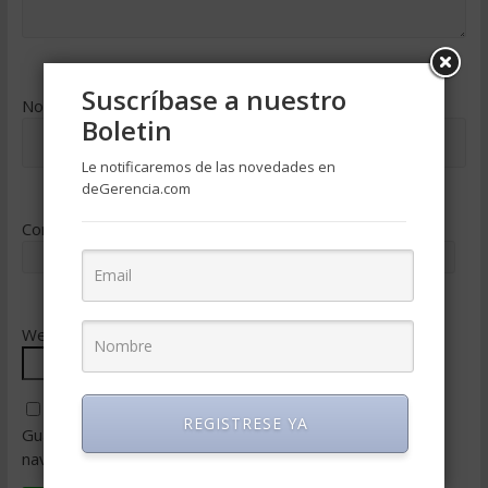
Suscríbase a nuestro
Nombre
*
Boletin
Le notificaremos de las novedades en
deGerencia.com
Correo electrónico
*
Web
REGISTRESE YA
Guarda mi nombre, correo electrónico y web en este
navegador para la próxima vez que comente.