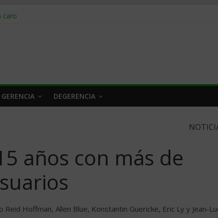
obrar en 2026
n caro
 a tiempo
 qué hacer
rlo y venderle
 GERENCIA
DEGERENCIA
NOTICI
15 años con más de
suarios
Reid Hoffman, Allen Blue, Konstantin Guericke, Eric Ly y Jean-Lu