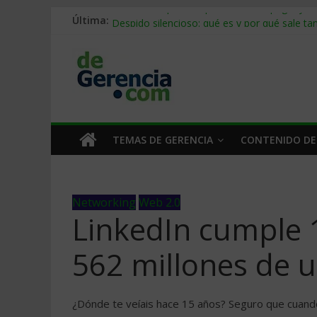
Última:
Stablecoins para empresas: cómo pagar y c
Despido silencioso: qué es y por qué sale ta
IA en selección de personal: cómo auditarla
Trabajo forzoso en la cadena de suministro:
Mercado hispano de EE. UU.: cómo segmenta
TEMAS DE GERENCIA
CONTENIDO DE
Networking
Web 2.0
LinkedIn cumple 
562 millones de u
¿Dónde te veíais hace 15 años? Seguro que cuando 