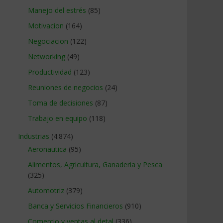
Manejo del estrés
(85)
Motivacion
(164)
Negociacion
(122)
Networking
(49)
Productividad
(123)
Reuniones de negocios
(24)
Toma de decisiones
(87)
Trabajo en equipo
(118)
Industrias
(4.874)
Aeronautica
(95)
Alimentos, Agricultura, Ganaderia y Pesca
(325)
Automotriz
(379)
Banca y Servicios Financieros
(910)
Comercio y ventas al detal
(336)