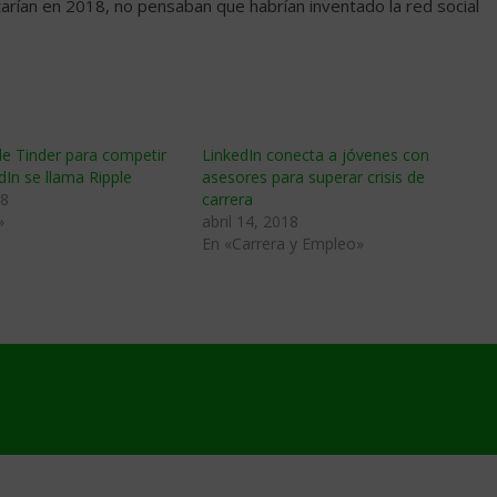
tarían en 2018, no pensaban que habrían inventado la red social
e Tinder para competir
LinkedIn conecta a jóvenes con
dIn se llama Ripple
asesores para superar crisis de
18
carrera
»
abril 14, 2018
En «Carrera y Empleo»