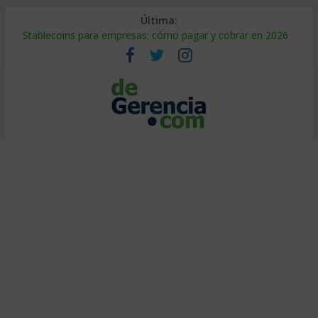
Última:
Stablecoins para empresas: cómo pagar y cobrar en 2026
Despido silencioso: qué es y por qué sale tan caro
IA en selección de personal: cómo auditarla a tiempo
Trabajo forzoso en la cadena de suministro: qué hacer
Mercado hispano de EE. UU.: cómo segmentarlo y venderle