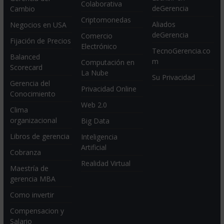
Colaborativa
deGerencia
Cambio
Criptomonedas
Aliados
Negocios en USA
deGerencia
Comercio
Fijación de Precios
Electrónico
TecnoGerencia.co
Balanced
m
Computación en
Scorecard
La Nube
Su Privacidad
Gerencia del
Privacidad Online
Conocimiento
Web 2.0
Clima
organizacional
Big Data
Libros de gerencia
Inteligencia
Artificial
Cobranza
Realidad Virtual
Maestría de
gerencia MBA
Como invertir
Compensacion y
Salario