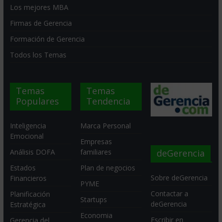
Los mejores MBA
Firmas de Gerencia
Formación de Gerencia
Todos los Temas
Temas
Temas
Populares
Tendencia
Inteligencia
Marca Personal
Emocional
Empresas
deGerencia
Análisis DOFA
familiares
Estados
Plan de negocios
Sobre deGerencia
Financieros
PYME
Contactar a
Planificación
Startups
deGerencia
Estratégica
Economia
Escribir en
Gerencia del