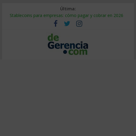
Última:
Stablecoins para empresas: cómo pagar y cobrar en 2026
Despido silencioso: qué es y por qué sale tan caro
IA en selección de personal: cómo auditarla a tiempo
Trabajo forzoso en la cadena de suministro: qué hacer
Mercado hispano de EE. UU.: cómo segmentarlo y venderle