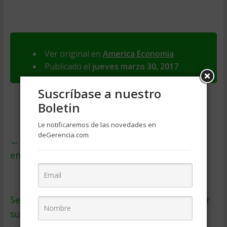
Ver original en
America Economia
Publicado el
jueves marzo 30, 2017
Suscríbase a nuestro
Boletin
Le notificaremos de las novedades en
deGerencia.com
←
Las claves psicológicas para un
emprendimiento exitoso
Sepa qué responder cuando le pregunten por
su mayor debilidad
→