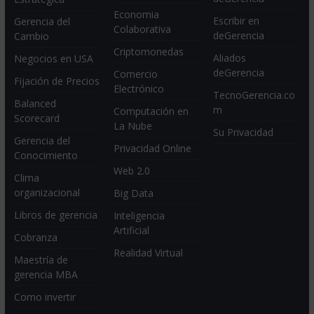
Economia
Escribir en
Gerencia del
Colaborativa
deGerencia
Cambio
Criptomonedas
Aliados
Negocios en USA
deGerencia
Comercio
Fijación de Precios
Electrónico
TecnoGerencia.co
Balanced
m
Computación en
Scorecard
La Nube
Su Privacidad
Gerencia del
Privacidad Online
Conocimiento
Web 2.0
Clima
organizacional
Big Data
Libros de gerencia
Inteligencia
Artificial
Cobranza
Realidad Virtual
Maestría de
gerencia MBA
Como invertir