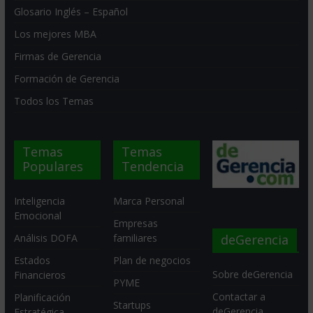
Glosario Inglés – Español
Los mejores MBA
Firmas de Gerencia
Formación de Gerencia
Todos los Temas
Temas
Temas
Populares
Tendencia
Inteligencia
Marca Personal
Emocional
Empresas
deGerencia
Análisis DOFA
familiares
Estados
Plan de negocios
Sobre deGerencia
Financieros
PYME
Contactar a
Planificación
Startups
deGerencia
Estratégica