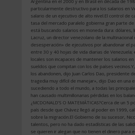
Argentina en el 2000 y en Brasil en década de 198
particularmente destructivo para los salarios en
salario de un ejecutivo de alto nivel.El control de 
tasa del mercado paralelo gobierna gran parte de
está buscando salarios en moneda dura: dólares, l
Lacruz, un director venezolano de la multinaciona
desesperación» de ejecutivos por abandonar el pa
entre 30 y 40 hojas de vida diarias de Venezuela;
locales son incapaces de mantener los salarios en
sueldos que compitan con los de países vecinos.Y
los abandonen, dijo Juan Carlos Dao, presidente de
tragedia muy difícil de manejar», dijo Dao en una 
sucediendo a todo el mundo, a todas las principal
han causado multimillonarias pérdidas en los bala
¿MCDONALD’S O MATEMÁTICAS?Cerca de un 5 por c
país desde que Chávez llegó al poder en 1999, calc
sobre la migración.El Gobierno de su sucesor, Nic
talentos, pero no ha dado estadísticas de las sali
se quieren ir alegan que no tienen el dinero para