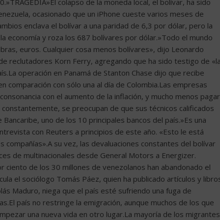
0.»TRAGEDIA»El colapso de la moneda local, el bolívar, ha sido
 Venezuela, ocasionado que un iPhone cueste varios meses de
cambios enclava el bolívar a una paridad de 6,3 por dólar, pero la
 la economía y roza los 687 bolívares por dólar.»Todo el mundo
ibras, euros. Cualquier cosa menos bolívares», dijo Leonardo
l de reclutadores Korn Ferry, agregando que ha sido testigo de «l
ís.La operación en Panamá de Stanton Chase dijo que recibe
 en comparación con sólo una al día de Colombia.Las empresas
 consonancia con el aumento de la inflación, y mucho menos pagar
, constantemente, se preocupan de que sus técnicos calificados
 Bancaribe, uno de los 10 principales bancos del país.»Es una
entrevista con Reuters a principios de este año. «Esto le está
es compañías».A su vez, las devaluaciones constantes del bolívar
nces de multinacionales desde General Motors a Energizer.
iento de los 30 millones de venezolanos han abandonado el
ula el sociólogo Tomás Páez, quien ha publicado artículos y libro
olás Maduro, niega que el país esté sufriendo una fuga de
das.El país no restringe la emigración, aunque muchos de los que
 empezar una nueva vida en otro lugar.La mayoría de los migrantes