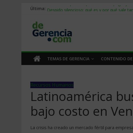
Última:
Stablecoins para empresas: cómo pagar y c
Despido silencioso: qué es y por qué sale ta
IA en selección de personal: cómo auditarla
Trabajo forzoso en la cadena de suministro:
Mercado hispano de EE. UU.: cómo segmenta
TEMAS DE GERENCIA
CONTENIDO DE
Recursos Humanos
Latinoamérica bu
bajo costo en Ve
La crisis ha creado un mercado fértil para empres