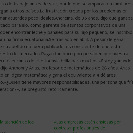
to de trabajo antes de salir, por lo que se amparan en familiares
gan a otros países.La frustración creada por los problemas en
rmar acuerdos poco ideales.Andreina, de 35 años, dijo que ganaba
ercado paralelo, como gerente de asuntos corporativos de una
oder encontrar leche y pañales para su hijo pequeño, se inscribió
 una firma ecuatoriana.Se trasladó en abril. A pesar de ganar
e su apellido no fuera publicado, es consciente de que está
 resto del mercado.»Pagan tan poco porque saben que nuestra
ero el encanto de irse todavía brilla para muchos.»Estoy ganando
 dijo Anthonny Arias, profesor de matemáticas de 28 años. Arias
o en lógica matemática y gana el equivalente a 4 dólares
lo.»¿Quién tiene mayores responsabilidades, una persona que frí
eración?», se preguntó retóricamente…
 la atención de los
«Las empresas están ansiosas por
s
contratar profesionales de