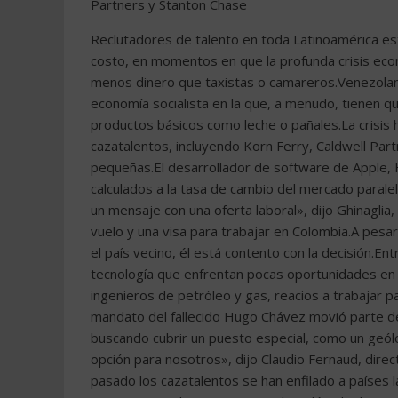
Partners y Stanton Chase
Reclutadores de talento en toda Latinoamérica es
costo, en momentos en que la profunda crisis eco
menos dinero que taxistas o camareros.Venezolan
economía socialista en la que, a menudo, tienen 
productos básicos como leche o pañales.La crisis
cazatalentos, incluyendo Korn Ferry, Caldwell Pa
pequeñas.El desarrollador de software de Apple, 
calculados a la tasa de cambio del mercado paralel
un mensaje con una oferta laboral», dijo Ghinaglia
vuelo y una visa para trabajar en Colombia.A pesa
el país vecino, él está contento con la decisión.E
tecnología que enfrentan pocas oportunidades en
ingenieros de petróleo y gas, reacios a trabajar p
mandato del fallecido Hugo Chávez movió parte de
buscando cubrir un puesto especial, como un geólo
opción para nosotros», dijo Claudio Fernaud, direc
pasado los cazatalentos se han enfilado a países