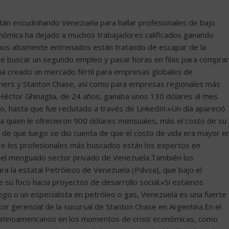
tán escudriñando Venezuela para hallar profesionales de bajo
nómica ha dejado a muchos trabajadores calificados ganando
os altamente entrenados están tratando de escapar de la
que buscar un segundo empleo y pasar horas en filas para comprar
 ha creado un mercado fértil para empresas globales de
rtners y Stanton Chase, así como para empresas regionales más
Héctor Ghinaglia, de 24 años, ganaba unos 130 dólares al mes
o, hasta que fue reclutado a través de LinkedIn.»Un día apareció
, a quien le ofrecieron 900 dólares mensuales, más el costo de su
r de que luego se dio cuenta de que el costo de vida era mayor e
ntre los profesionales más buscados están los expertos en
 el menguado sector privado de Venezuela.También los
ara la estatal Petróleos de Venezuela (Pdvsa), que bajo el
 su foco hacia proyectos de desarrollo social.»Si estamos
go o un especialista en petróleo o gas, Venezuela es una fuerte
tor gerencial de la sucursal de Stanton Chase en Argentina.En el
 latinoamericanos en los momentos de crisis económicas, como