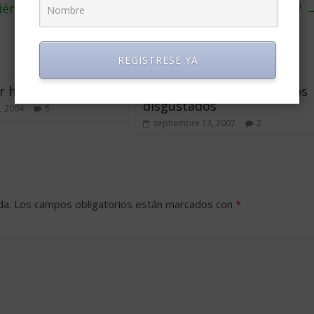
iénes son los Mark Zuckerberg de América Latina?
REGISTRESE YA
or humano
Como lidiar con empleados
disgustados
, 2004
5
septiembre 13, 2007
2
da.
Los campos obligatorios están marcados con
*