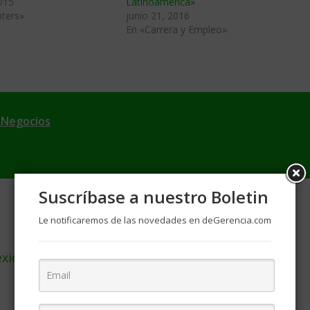
015
Latinoamérica»
ters»
junio 21, 2016
En «Carrera y Empleo»
 Negocios
Suscríbase a nuestro Boletin
Le notificaremos de las novedades en deGerencia.com
exicanos al emprender