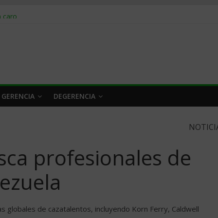
obrar en 2026
n caro
 a tiempo
 qué hacer
rlo y venderle
 GERENCIA
DEGERENCIA
NOTICI
sca profesionales de
nezuela
as globales de cazatalentos, incluyendo Korn Ferry, Caldwell