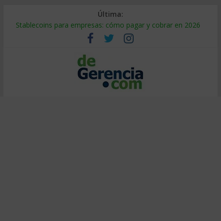
Última:
Stablecoins para empresas: cómo pagar y cobrar en 2026
Despido silencioso: qué es y por qué sale tan caro
IA en selección de personal: cómo auditarla a tiempo
Trabajo forzoso en la cadena de suministro: qué hacer
Mercado hispano de EE. UU.: cómo segmentarlo y venderle