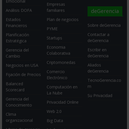
Emocional
Empresas
deGerencia
Análisis DOFA
familiares
Estados
Plan de negocios
Sobre deGerencia
Financieros
PYME
Contactar a
Planificación
Startups
deGerencia
Estratégica
Economia
Escribir en
Gerencia del
Colaborativa
deGerencia
Cambio
Criptomonedas
Aliados
Negocios en USA
deGerencia
Comercio
Fijación de Precios
Electrónico
TecnoGerencia.co
Balanced
m
Computación en
Scorecard
La Nube
Su Privacidad
Gerencia del
Privacidad Online
Conocimiento
Web 2.0
Clima
organizacional
Big Data