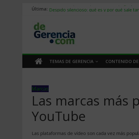
Última:
Stablecoins para empresas: cómo pagar y c
Despido silencioso: qué es y por qué sale ta
IA en selección de personal: cómo auditarla
Trabajo forzoso en la cadena de suministro:
Mercado hispano de EE. UU.: cómo segmenta
TEMAS DE GERENCIA
CONTENIDO DE
Marcas
Las marcas más p
YouTube
Las plataformas de vídeo son cada vez más popula