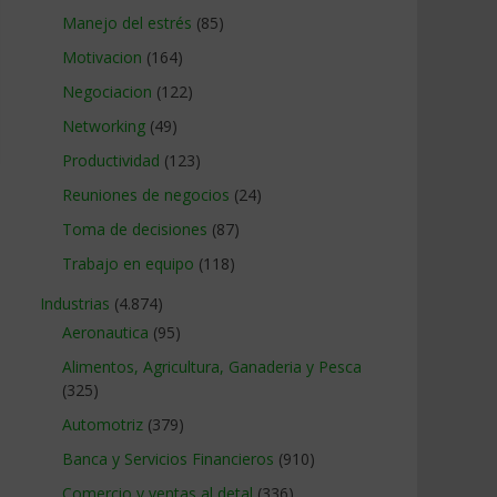
Manejo del estrés
(85)
Motivacion
(164)
Negociacion
(122)
Networking
(49)
Productividad
(123)
Reuniones de negocios
(24)
Toma de decisiones
(87)
Trabajo en equipo
(118)
Industrias
(4.874)
Aeronautica
(95)
Alimentos, Agricultura, Ganaderia y Pesca
(325)
Automotriz
(379)
Banca y Servicios Financieros
(910)
Comercio y ventas al detal
(336)