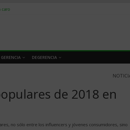
obrar en 2026
n caro
 a tiempo
 qué hacer
rlo y venderle
 GERENCIA
DEGERENCIA
NOTICI
opulares de 2018 en
res, no sólo entre los influencers y jóvenes consumidores, sino