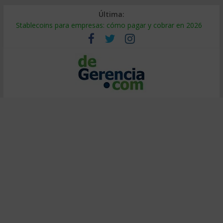
Última:
Stablecoins para empresas: cómo pagar y cobrar en 2026
Despido silencioso: qué es y por qué sale tan caro
IA en selección de personal: cómo auditarla a tiempo
Trabajo forzoso en la cadena de suministro: qué hacer
Mercado hispano de EE. UU.: cómo segmentarlo y venderle