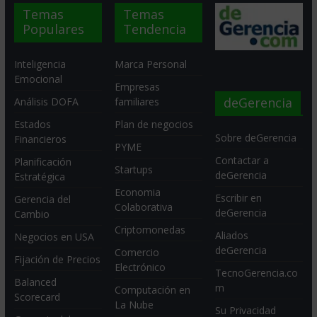
Temas
Temas
Populares
Tendencia
Inteligencia
Marca Personal
Emocional
Empresas
deGerencia
Análisis DOFA
familiares
Estados
Plan de negocios
Sobre deGerencia
Financieros
PYME
Contactar a
Planificación
Startups
deGerencia
Estratégica
Economia
Escribir en
Gerencia del
Colaborativa
deGerencia
Cambio
Criptomonedas
Aliados
Negocios en USA
deGerencia
Comercio
Fijación de Precios
Electrónico
TecnoGerencia.co
Balanced
m
Computación en
Scorecard
La Nube
Su Privacidad