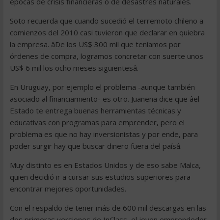
épocas de crisis financieras o de desastres naturales.
Soto recuerda que cuando sucedió el terremoto chileno a
comienzos del 2010 casi tuvieron que declarar en quiebra
la empresa. âDe los US$ 300 mil que teníamos por
órdenes de compra, logramos concretar con suerte unos
US$ 6 mil los ocho meses siguientesâ.
En Uruguay, por ejemplo el problema -aunque también
asociado al financiamiento- es otro. Juanena dice que âel
Estado te entrega buenas herramientas técnicas y
educativas con programas para emprender, pero el
problema es que no hay inversionistas y por ende, para
poder surgir hay que buscar dinero fuera del paísâ.
Muy distinto es en Estados Unidos y de eso sabe Malca,
quien decidió ir a cursar sus estudios superiores para
encontrar mejores oportunidades.
Con el respaldo de tener más de 600 mil descargas en las
dos primeras versiones de InClass, el joven emprendedor