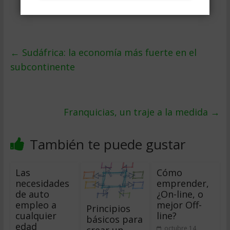
←
Sudáfrica: la economía más fuerte en el
subcontinente
Franquicias, un traje a la medida
→
También te puede gustar
Las
Cómo
necesidades
emprender,
de auto
¿On-line, o
empleo a
mejor Off-
Principios
cualquier
line?
básicos para
edad
crear un
octubre 14,