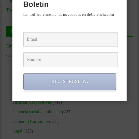
Formación de Gerencia
Boletin
Todos los Temas
Le notificaremos de las novedades en deGerencia.com
Temas de Gerencia
Empresas de Gerencia
(38)
Gerencia
(9.481)
Ciencias Económicas
(80)
Contabilidad
(466)
REGISTRESE YA
Educacion Gerencial
(454)
Estrategia Empresarial
(304)
Finanzas Corporativas
(748)
Gerencia social y ambiental
(223)
Gobierno Corporativo
(11)
Legal
(125)