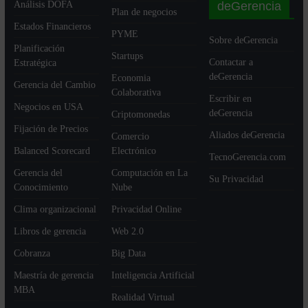
deGerencia
Análisis DOFA
Plan de negocios
Estados Financieros
PYME
Sobre deGerencia
Planificación
Startups
Contactar a
Estratégica
deGerencia
Economia
Gerencia del Cambio
Colaborativa
Escribir en
Negocios en USA
deGerencia
Criptomonedas
Fijación de Precios
Aliados deGerencia
Comercio
Balanced Scorecard
Electrónico
TecnoGerencia.com
Gerencia del
Computación en La
Su Privacidad
Conocimiento
Nube
Clima organizacional
Privacidad Online
Libros de gerencia
Web 2.0
Cobranza
Big Data
Maestría de gerencia
Inteligencia Artificial
MBA
Realidad Virtual