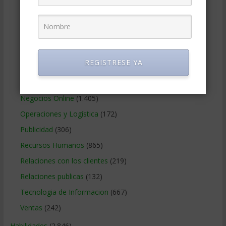
Gobierno Corporativo
(11)
Legal
(125)
Marketing
(988)
Marketing Digital
(247)
REGISTRESE YA
Métodos Gerenciales
(282)
Negocios Internacionales
(2.258)
Negocios Online
(1.405)
Operaciones y Logística
(172)
Publicidad
(306)
Recursos Humanos
(865)
Relaciones con los clientes
(219)
Relaciones publicas
(132)
Tecnologia de Informacion
(667)
Ventas
(242)
Habilidades
(2.846)