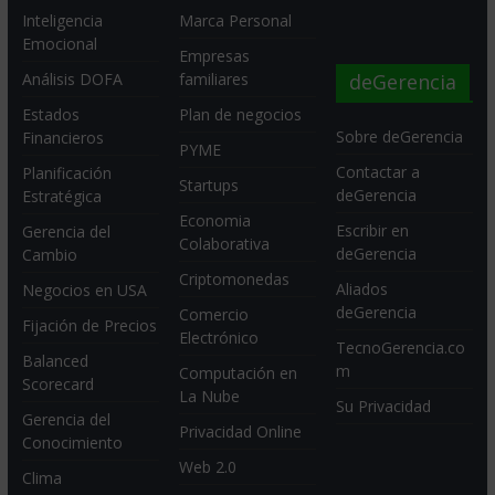
Inteligencia
Marca Personal
Emocional
Empresas
deGerencia
Análisis DOFA
familiares
Estados
Plan de negocios
Sobre deGerencia
Financieros
PYME
Contactar a
Planificación
Startups
deGerencia
Estratégica
Economia
Escribir en
Gerencia del
Colaborativa
deGerencia
Cambio
Criptomonedas
Aliados
Negocios en USA
deGerencia
Comercio
Fijación de Precios
Electrónico
TecnoGerencia.co
Balanced
m
Computación en
Scorecard
La Nube
Su Privacidad
Gerencia del
Privacidad Online
Conocimiento
Web 2.0
Clima