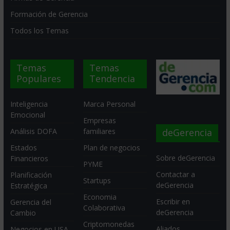
Formación de Gerencia
Todos los Temas
Temas
Temas
Populares
Tendencia
Inteligencia
Marca Personal
Emocional
Empresas
deGerencia
Análisis DOFA
familiares
Estados
Plan de negocios
Sobre deGerencia
Financieros
PYME
Contactar a
Planificación
Startups
deGerencia
Estratégica
Economia
Escribir en
Gerencia del
Colaborativa
deGerencia
Cambio
Criptomonedas
Aliados
Negocios en USA