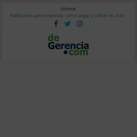
Última:
Stablecoins para empresas: cómo pagar y cobrar en 2026
Despido silencioso: qué es y por qué sale tan caro
IA en selección de personal: cómo auditarla a tiempo
Trabajo forzoso en la cadena de suministro: qué hacer
Mercado hispano de EE. UU.: cómo segmentarlo y venderle