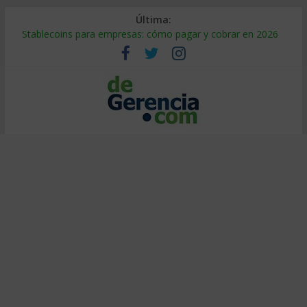
Última:
Stablecoins para empresas: cómo pagar y cobrar en 2026
Despido silencioso: qué es y por qué sale tan caro
IA en selección de personal: cómo auditarla a tiempo
Trabajo forzoso en la cadena de suministro: qué hacer
Mercado hispano de EE. UU.: cómo segmentarlo y venderle