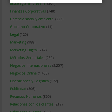
Estrategia Empresarial
(304)
Finanzas Corporativas
(748)
Gerencia social y ambiental
(223)
Gobierno Corporativo
(11)
Legal
(125)
Marketing
(988)
Marketing Digital
(247)
Métodos Gerenciales
(280)
Negocios Internacionales
(2.257)
Negocios Online
(1.405)
Operaciones y Logística
(172)
Publicidad
(306)
Recursos Humanos
(865)
Relaciones con los clientes
(219)
Relaciones publicas
(132)