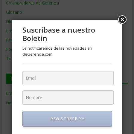
Colaboradores de Gerencia
Glosario
Glosario Inglés – Español
Suscríbase a nuestro
Los mejores MBA
Boletin
Firmas de Gerencia
Le notificaremos de las novedades en
Formación de Gerencia
deGerencia.com
Todos los Temas
Temas de Gerencia
Empresas de Gerencia
(38)
Gerencia
(9.477)
Ciencias Económicas
(80)
REGISTRESE YA
Contabilidad
(466)
Educacion Gerencial
(454)