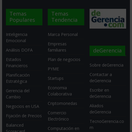
Temas
Temas
Populares
Tendencia
Inteligencia
Marca Personal
Emocional
Empresas
deGerencia
Análisis DOFA
familiares
Estados
Plan de negocios
Sobre deGerencia
Financieros
PYME
Contactar a
Planificación
Startups
deGerencia
Estratégica
Economia
Escribir en
Gerencia del
Colaborativa
deGerencia
Cambio
Criptomonedas
Aliados
Negocios en USA
deGerencia
Comercio
Fijación de Precios
Electrónico
TecnoGerencia.co
Balanced
m
Computación en
Scorecard