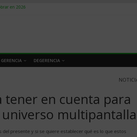
obrar en 2026
n caro
 a tiempo
 qué hacer
rlo y venderle
 GERENCIA
DEGERENCIA
NOTICI
a tener en cuenta para
l universo multipantalla
 del presente y si se quiere establecer qué es lo que estos