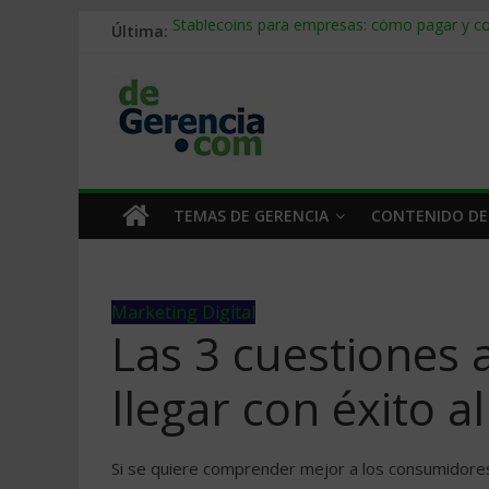
Última:
Stablecoins para empresas: cómo pagar y c
Despido silencioso: qué es y por qué sale ta
IA en selección de personal: cómo auditarla
Trabajo forzoso en la cadena de suministro:
Mercado hispano de EE. UU.: cómo segmenta
TEMAS DE GERENCIA
CONTENIDO DE
Marketing Digital
Las 3 cuestiones 
llegar con éxito a
Si se quiere comprender mejor a los consumidores