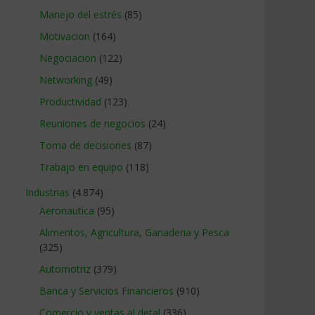
Manejo del estrés
(85)
Motivacion
(164)
Negociacion
(122)
Networking
(49)
Productividad
(123)
Reuniones de negocios
(24)
Toma de decisiones
(87)
Trabajo en equipo
(118)
Industrias
(4.874)
Aeronautica
(95)
Alimentos, Agricultura, Ganaderia y Pesca
(325)
Automotriz
(379)
Banca y Servicios Financieros
(910)
Comercio y ventas al detal
(336)