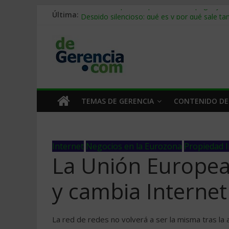
Última:
Stablecoins para empresas: cómo pagar y c
Despido silencioso: qué es y por qué sale ta
IA en selección de personal: cómo auditarla
Trabajo forzoso en la cadena de suministro:
Mercado hispano de EE. UU.: cómo segmenta
TEMAS DE GERENCIA
CONTENIDO DE
Internet
Negocios en la Eurozona
Propiedad I
La Unión Europea 
y cambia Interne
La red de redes no volverá a ser la misma tras la