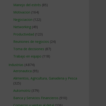
Manejo del estrés
(85)
Motivacion
(164)
Negociacion
(122)
Networking
(49)
Productividad
(123)
Reuniones de negocios
(24)
Toma de decisiones
(87)
Trabajo en equipo
(118)
Industrias
(4.874)
Aeronautica
(95)
Alimentos, Agricultura, Ganaderia y Pesca
(325)
Automotriz
(379)
Banca y Servicios Financieros
(910)
Comercio y ventas al detal
(336)