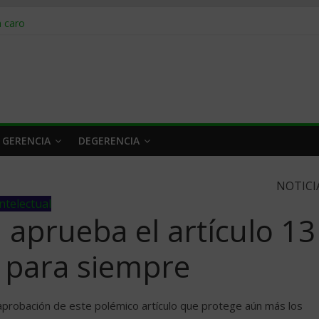
obrar en 2026
n caro
 a tiempo
 qué hacer
rlo y venderle
 GERENCIA
DEGERENCIA
NOTICI
ntelectual
aprueba el artículo 13
t para siempre
 aprobación de este polémico artículo que protege aún más los