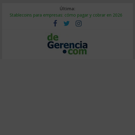
Última:
Stablecoins para empresas: cómo pagar y cobrar en 2026
Despido silencioso: qué es y por qué sale tan caro
IA en selección de personal: cómo auditarla a tiempo
Trabajo forzoso en la cadena de suministro: qué hacer
Mercado hispano de EE. UU.: cómo segmentarlo y venderle