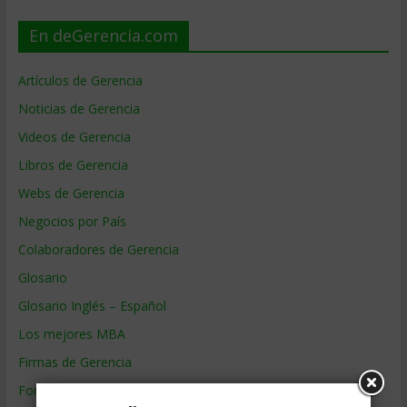
En deGerencia.com
Artículos de Gerencia
Noticias de Gerencia
Videos de Gerencia
Libros de Gerencia
Webs de Gerencia
Negocios por País
Colaboradores de Gerencia
Glosario
Glosario Inglés – Español
Los mejores MBA
Firmas de Gerencia
Formación de Gerencia