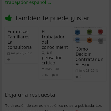
trabajador español
→
También te puede gustar
Empresas
El
Familiares:
trabajador
La
del
consultoría
conocimient
Cómo
o, un
Decidir
mayo 25, 2012
pensador
Contratar un
1
crítico
Asesor
marzo 30,
julio 23, 2018
2007
0
0
Deja una respuesta
Tu dirección de correo electrónico no será publicada.
Los