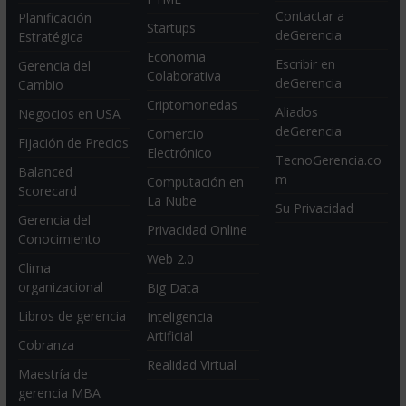
Contactar a
Planificación
Startups
deGerencia
Estratégica
Economia
Escribir en
Gerencia del
Colaborativa
deGerencia
Cambio
Criptomonedas
Aliados
Negocios en USA
deGerencia
Comercio
Fijación de Precios
Electrónico
TecnoGerencia.co
Balanced
m
Computación en
Scorecard
La Nube
Su Privacidad
Gerencia del
Privacidad Online
Conocimiento
Web 2.0
Clima
organizacional
Big Data
Libros de gerencia
Inteligencia
Artificial
Cobranza
Realidad Virtual
Maestría de
gerencia MBA