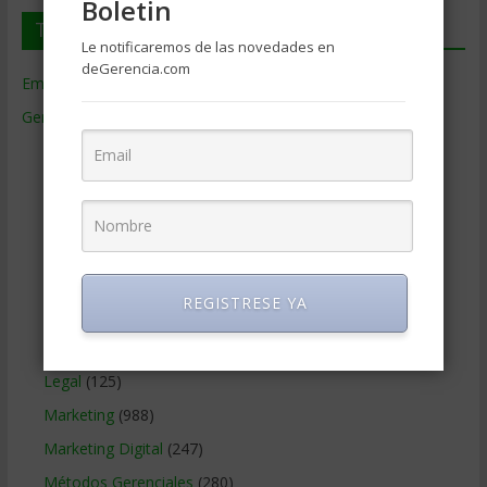
Boletin
Temas de Gerencia
Le notificaremos de las novedades en
deGerencia.com
Empresas de Gerencia
(38)
Gerencia
(9.477)
Ciencias Económicas
(80)
Contabilidad
(466)
Educacion Gerencial
(454)
Estrategia Empresarial
(304)
Finanzas Corporativas
(748)
REGISTRESE YA
Gerencia social y ambiental
(223)
Gobierno Corporativo
(11)
Legal
(125)
Marketing
(988)
Marketing Digital
(247)
Métodos Gerenciales
(280)