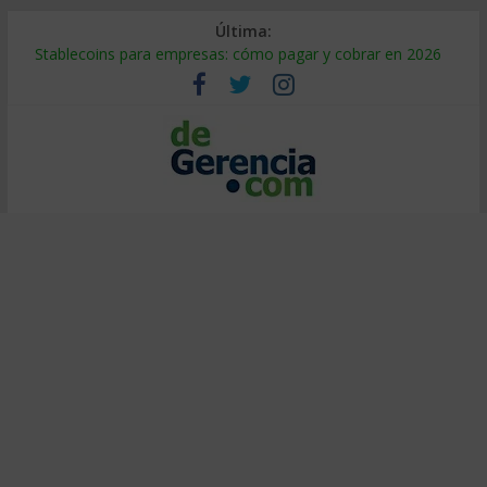
Última:
Stablecoins para empresas: cómo pagar y cobrar en 2026
Despido silencioso: qué es y por qué sale tan caro
IA en selección de personal: cómo auditarla a tiempo
Trabajo forzoso en la cadena de suministro: qué hacer
Mercado hispano de EE. UU.: cómo segmentarlo y venderle