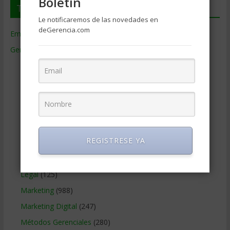
Boletin
Temas de Gerencia
Le notificaremos de las novedades en
deGerencia.com
Empresas de Gerencia
(38)
Gerencia
(9.477)
Ciencias Económicas
(80)
Contabilidad
(466)
Educacion Gerencial
(454)
Estrategia Empresarial
(304)
Finanzas Corporativas
(748)
REGISTRESE YA
Gerencia social y ambiental
(223)
Gobierno Corporativo
(11)
Legal
(125)
Marketing
(988)
Marketing Digital
(247)
Métodos Gerenciales
(280)