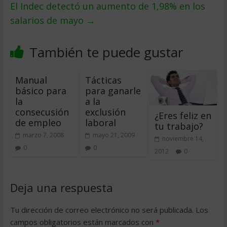
El Indec detectó un aumento de 1,98% en los
salarios de mayo
→
También te puede gustar
Manual
Tácticas
básico para
para ganarle
la
a la
consecusión
exclusión
¿Eres feliz en
de empleo
laboral
tu trabajo?
marzo 7, 2008
mayo 21, 2009
noviembre 14,
0
0
2012
0
Deja una respuesta
Tu dirección de correo electrónico no será publicada.
Los
campos obligatorios están marcados con
*