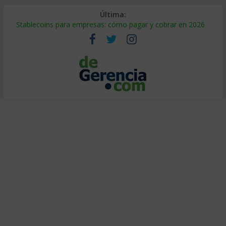
Última:
Stablecoins para empresas: cómo pagar y cobrar en 2026
Despido silencioso: qué es y por qué sale tan caro
IA en selección de personal: cómo auditarla a tiempo
Trabajo forzoso en la cadena de suministro: qué hacer
Mercado hispano de EE. UU.: cómo segmentarlo y venderle