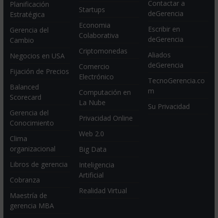
Contactar a
Planificación
Startups
deGerencia
Estratégica
Economia
Escribir en
Gerencia del
Colaborativa
deGerencia
Cambio
Criptomonedas
Aliados
Negocios en USA
deGerencia
Comercio
Fijación de Precios
Electrónico
TecnoGerencia.co
Balanced
m
Computación en
Scorecard
La Nube
Su Privacidad
Gerencia del
Privacidad Online
Conocimiento
Web 2.0
Clima
organizacional
Big Data
Libros de gerencia
Inteligencia
Artificial
Cobranza
Realidad Virtual
Maestría de
gerencia MBA