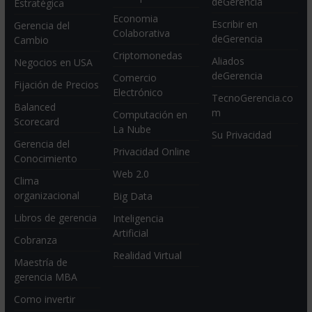
deGerencia
Estratégica
Economia
Escribir en
Gerencia del
Colaborativa
deGerencia
Cambio
Criptomonedas
Aliados
Negocios en USA
deGerencia
Comercio
Fijación de Precios
Electrónico
TecnoGerencia.co
Balanced
m
Computación en
Scorecard
La Nube
Su Privacidad
Gerencia del
Privacidad Online
Conocimiento
Web 2.0
Clima
organizacional
Big Data
Libros de gerencia
Inteligencia
Artificial
Cobranza
Realidad Virtual
Maestría de
gerencia MBA
Como invertir