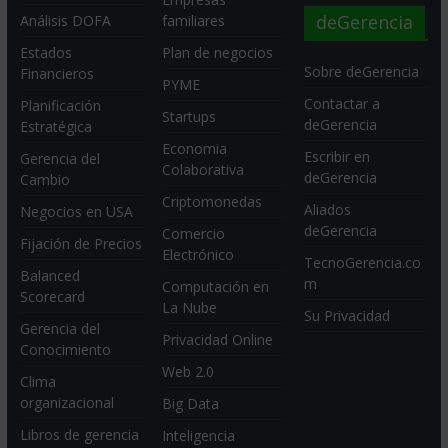
deGerencia
Análisis DOFA
familiares
Estados
Plan de negocios
Sobre deGerencia
Financieros
PYME
Contactar a
Planificación
Startups
deGerencia
Estratégica
Economia
Escribir en
Gerencia del
Colaborativa
deGerencia
Cambio
Criptomonedas
Aliados
Negocios en USA
deGerencia
Comercio
Fijación de Precios
Electrónico
TecnoGerencia.co
Balanced
m
Computación en
Scorecard
La Nube
Su Privacidad
Gerencia del
Privacidad Online
Conocimiento
Web 2.0
Clima
organizacional
Big Data
Libros de gerencia
Inteligencia