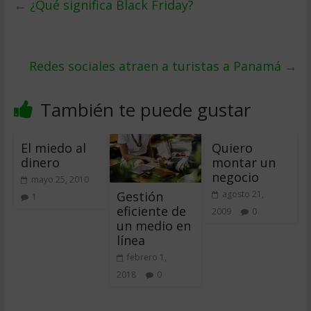
←
¿Qué significa Black Friday?
Redes sociales atraen a turistas a Panamá
→
También te puede gustar
El miedo al
Quiero
dinero
montar un
negocio
mayo 25, 2010
Gestión
agosto 21,
1
eficiente de
2009
0
un medio en
línea
febrero 1,
2018
0