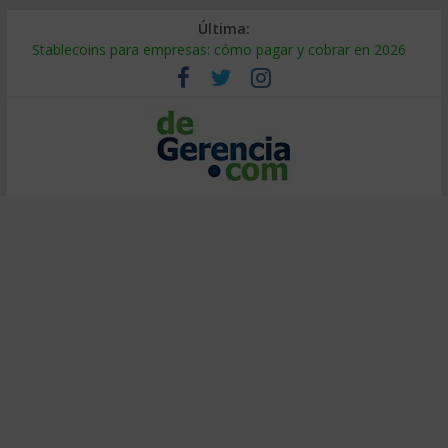
Última:
Stablecoins para empresas: cómo pagar y cobrar en 2026
Despido silencioso: qué es y por qué sale tan caro
IA en selección de personal: cómo auditarla a tiempo
Trabajo forzoso en la cadena de suministro: qué hacer
Mercado hispano de EE. UU.: cómo segmentarlo y venderle