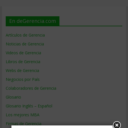
En deGerencia.com
Artículos de Gerencia
Noticias de Gerencia
Videos de Gerencia
Libros de Gerencia
Webs de Gerencia
Negocios por País
Colaboradores de Gerencia
Glosario
Glosario Inglés – Español
Los mejores MBA
Firmas de Gerencia